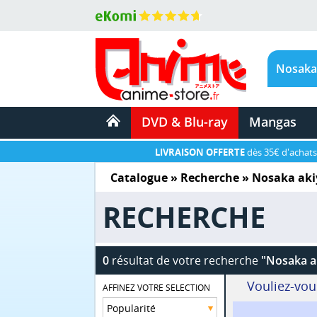
DVD & Blu-ray
Mangas
LIVRAISON OFFERTE
dès 35€ d'achats
Catalogue
» Recherche »
Nosaka aki
RECHERCHE
0
résultat de votre recherche
"Nosaka a
Vouliez-vou
AFFINEZ VOTRE SELECTION