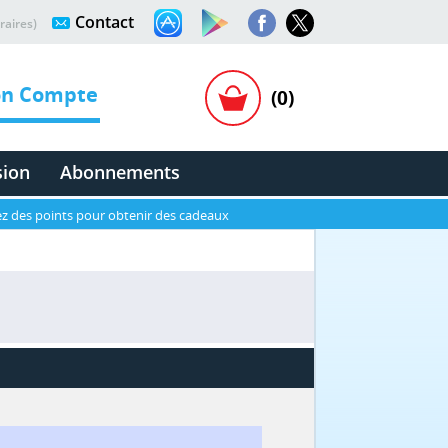
Contact
raires)
n Compte
(0)
sion
Abonnements
z des points pour obtenir des cadeaux