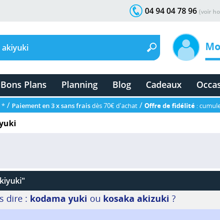
04 94 04 78 96
(voir ho
Mo
Bons Plans
Planning
Blog
Cadeaux
Occa
/
/
 *
Paiement en 3 x sans frais
dès 70€ d'achat
Offre de fidélité
: cumule
yuki
kiyuki"
s dire :
kodama yuki
ou
kosaka akizuki
?