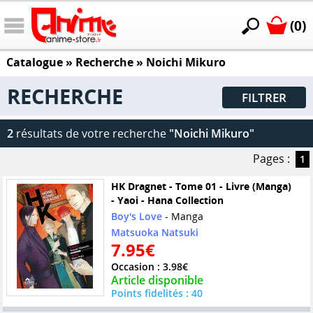
(0)
Catalogue
» Recherche »
Noichi Mikuro
RECHERCHE
FILTRER
2
résultats de votre recherche
"Noichi Mikuro"
Pages :
1
HK Dragnet - Tome 01 - Livre (Manga)
- Yaoi - Hana Collection
Boy's Love
- Manga
Matsuoka Natsuki
7.95€
Occasion : 3.98€
Article disponible
Points fidelités : 40