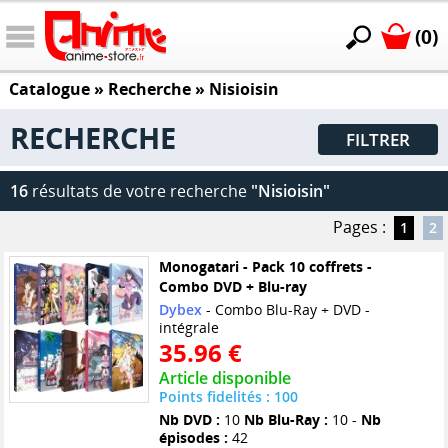
(0)
Catalogue
» Recherche »
Nisioisin
RECHERCHE
FILTRER
16
résultats de votre recherche
"Nisioisin"
Pages :
1
2
Monogatari - Pack 10 coffrets -
Combo DVD + Blu-ray
Dybex
- Combo Blu-Ray + DVD -
intégrale
35.96 €
Article disponible
Points fidelités : 100
Nb DVD :
10
Nb Blu-Ray :
10 -
Nb
épisodes :
42