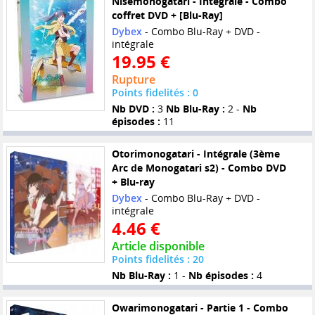
Nisemonogatari - Intégrale - Combo
coffret DVD + [Blu-Ray]
Dybex
- Combo Blu-Ray + DVD -
intégrale
19.95 €
Rupture
Points fidelités : 0
Nb DVD :
3
Nb Blu-Ray :
2 -
Nb
épisodes :
11
Otorimonogatari - Intégrale (3ème
Arc de Monogatari s2) - Combo DVD
+ Blu-ray
Dybex
- Combo Blu-Ray + DVD -
intégrale
4.46 €
Article disponible
Points fidelités : 20
Nb Blu-Ray :
1 -
Nb épisodes :
4
Owarimonogatari - Partie 1 - Combo