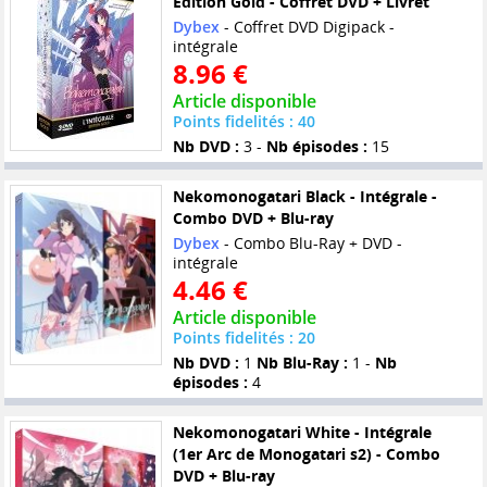
Edition Gold - Coffret DVD + Livret
Dybex
- Coffret DVD Digipack -
intégrale
8.96 €
Article disponible
Points fidelités : 40
Nb DVD :
3 -
Nb épisodes :
15
Nekomonogatari Black - Intégrale -
Combo DVD + Blu-ray
Dybex
- Combo Blu-Ray + DVD -
intégrale
4.46 €
Article disponible
Points fidelités : 20
Nb DVD :
1
Nb Blu-Ray :
1 -
Nb
épisodes :
4
Nekomonogatari White - Intégrale
(1er Arc de Monogatari s2) - Combo
DVD + Blu-ray