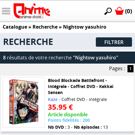
(0)
Catalogue
» Recherche »
Nightow yasuhiro
RECHERCHE
FILTRER
8
résultats de votre recherche
"Nightow yasuhiro"
Pages :
1
Blood Blockade Battlefront -
Intégrale - Coffret DVD - Kekkai
Sensen
Kaze
- Coffret DVD - intégrale
35.95 €
Article disponible
Points fidelités : 200
Nb DVD :
3 -
Nb épisodes :
13