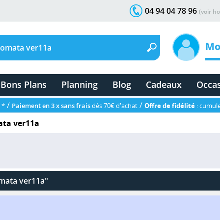
04 94 04 78 96
(voir ho
Mo
Bons Plans
Planning
Blog
Cadeaux
Occa
/
/
 *
Paiement en 3 x sans frais
dès 70€ d'achat
Offre de fidélité
: cumule
ta ver11a
mata ver11a"