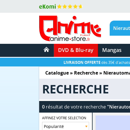
DVD & Blu-ray
Mangas
LIVRAISON OFFERTE
dès 35€ d'achats
Catalogue
» Recherche »
Nierautoma
RECHERCHE
0
résultat de votre recherche
"Nierauto
AFFINEZ VOTRE SELECTION