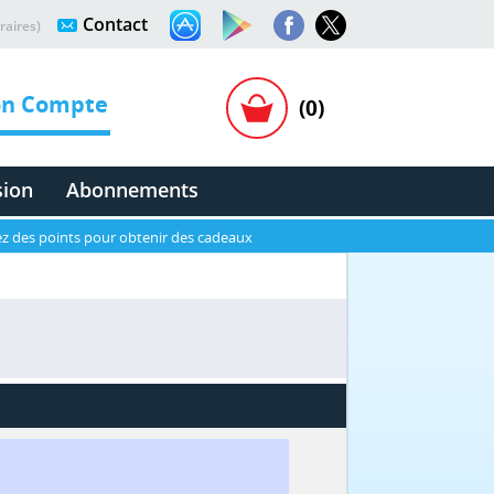
Contact
raires)
n Compte
(0)
sion
Abonnements
z des points pour obtenir des cadeaux