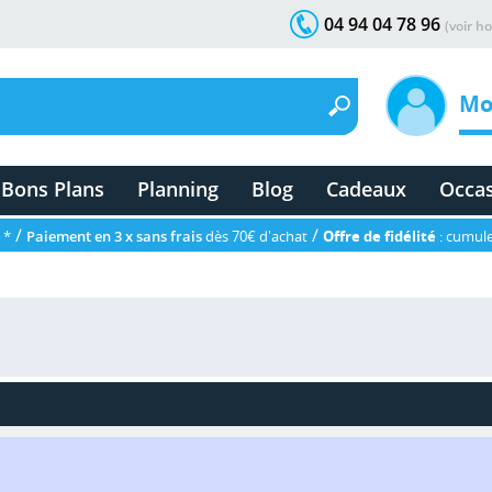
04 94 04 78 96
(voir ho
Mo
Bons Plans
Planning
Blog
Cadeaux
Occa
/
/
 *
Paiement en 3 x sans frais
dès 70€ d'achat
Offre de fidélité
: cumule