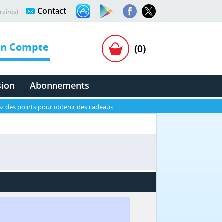
Contact
raires)
n Compte
(0)
sion
Abonnements
z des points pour obtenir des cadeaux