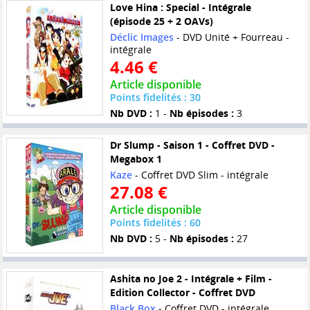
Love Hina : Special - Intégrale
(épisode 25 + 2 OAVs)
Déclic Images
- DVD Unité + Fourreau -
intégrale
4.46 €
Article disponible
Points fidelités : 30
Nb DVD :
1 -
Nb épisodes :
3
Dr Slump - Saison 1 - Coffret DVD -
Megabox 1
Kaze
- Coffret DVD Slim - intégrale
27.08 €
Article disponible
Points fidelités : 60
Nb DVD :
5 -
Nb épisodes :
27
Ashita no Joe 2 - Intégrale + Film -
Edition Collector - Coffret DVD
Black Box
- Coffret DVD - intégrale