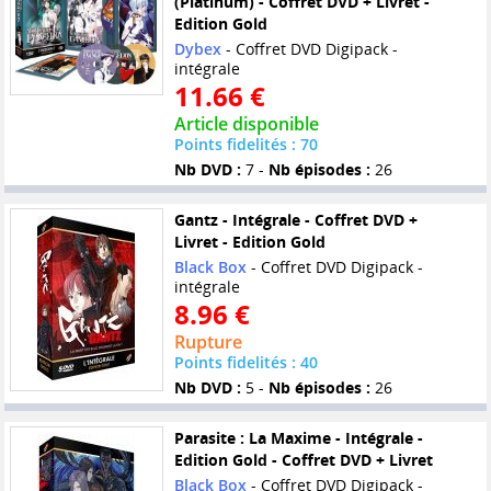
(Platinum) - Coffret DVD + Livret -
Edition Gold
Dybex
- Coffret DVD Digipack -
intégrale
11.66 €
Article disponible
Points fidelités : 70
Nb DVD :
7 -
Nb épisodes :
26
Gantz - Intégrale - Coffret DVD +
Livret - Edition Gold
Black Box
- Coffret DVD Digipack -
intégrale
8.96 €
Rupture
Points fidelités : 40
Nb DVD :
5 -
Nb épisodes :
26
Parasite : La Maxime - Intégrale -
Edition Gold - Coffret DVD + Livret
Black Box
- Coffret DVD Digipack -