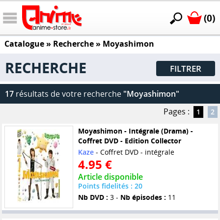
(0)
Catalogue
» Recherche »
Moyashimon
RECHERCHE
FILTRER
17
résultats de votre recherche
"Moyashimon"
Pages :
1
2
Moyashimon - Intégrale (Drama) -
Coffret DVD - Edition Collector
Kaze
- Coffret DVD - intégrale
4.95 €
Article disponible
Points fidelités : 20
Nb DVD :
3 -
Nb épisodes :
11