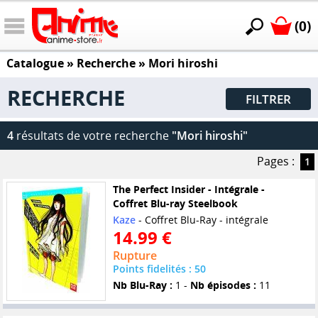
(0)
Catalogue
» Recherche »
Mori hiroshi
RECHERCHE
FILTRER
4
résultats de votre recherche
"Mori hiroshi"
Pages :
1
The Perfect Insider - Intégrale -
Coffret Blu-ray Steelbook
Kaze
- Coffret Blu-Ray - intégrale
14.99 €
Rupture
Points fidelités : 50
Nb Blu-Ray :
1 -
Nb épisodes :
11