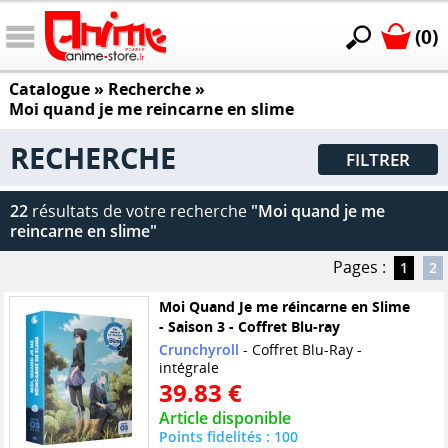
(0)
Catalogue
» Recherche »
Moi quand je me reincarne en slime
RECHERCHE
FILTRER
22
résultats de votre recherche
"Moi quand je me
reincarne en slime"
Pages :
1
2
Moi Quand Je me réincarne en Slime
- Saison 3 - Coffret Blu-ray
Crunchyroll
- Coffret Blu-Ray -
intégrale
39.83 €
Article disponible
Points fidelités : 100