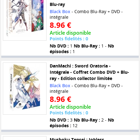
Blu-ray
Black Box
- Combo Blu-Ray + DVD -
intégrale
8.96 €
Article disponible
Points fidelités : 0
Nb DVD :
1
Nb Blu-Ray :
1 -
Nb
épisodes :
1
DanMachi : Sword Oratoria -
Intégrale - Coffret Combo DVD + Blu-
ray - Edition collector limitée
Black Box
- Combo Blu-Ray + DVD -
intégrale
8.96 €
Article disponible
Points fidelités : 0
Nb DVD :
3
Nb Blu-Ray :
2 -
Nb
épisodes :
12
Mushoku Tensei : Jobless