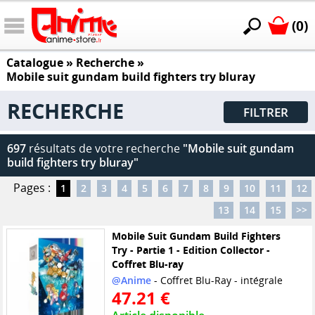
(0)
Catalogue
» Recherche »
Mobile suit gundam build fighters try bluray
RECHERCHE
FILTRER
697
résultats de votre recherche
"Mobile suit gundam
build fighters try bluray"
Pages :
1
2
3
4
5
6
7
8
9
10
11
12
13
14
15
>>
Mobile Suit Gundam Build Fighters
Try - Partie 1 - Edition Collector -
Coffret Blu-ray
@Anime
- Coffret Blu-Ray - intégrale
47.21 €