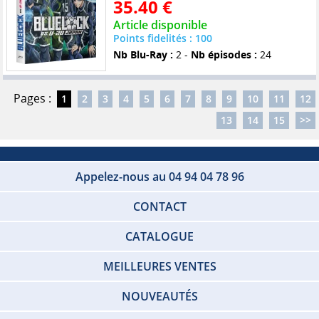
35.40 €
Article disponible
Points fidelités : 100
Nb Blu-Ray :
2 -
Nb épisodes :
24
Pages :
1
2
3
4
5
6
7
8
9
10
11
12
13
14
15
>>
Appelez-nous au 04 94 04 78 96
CONTACT
CATALOGUE
MEILLEURES VENTES
NOUVEAUTÉS