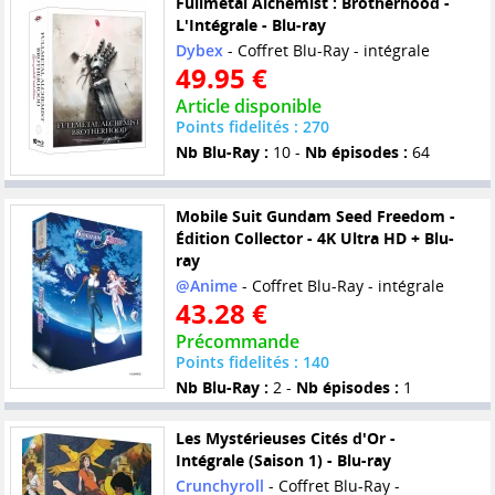
Fullmetal Alchemist : Brotherhood -
L'Intégrale - Blu-ray
Dybex
- Coffret Blu-Ray - intégrale
49.95 €
Article disponible
Points fidelités : 270
Nb Blu-Ray :
10 -
Nb épisodes :
64
Mobile Suit Gundam Seed Freedom -
Édition Collector - 4K Ultra HD + Blu-
ray
@Anime
- Coffret Blu-Ray - intégrale
43.28 €
Précommande
Points fidelités : 140
Nb Blu-Ray :
2 -
Nb épisodes :
1
Les Mystérieuses Cités d'Or -
Intégrale (Saison 1) - Blu-ray
Crunchyroll
- Coffret Blu-Ray -