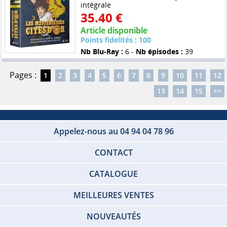
intégrale
35.40 €
Article disponible
Points fidelités : 100
Nb Blu-Ray :
6 -
Nb épisodes :
39
Pages :
1
2
3
4
5
6
7
8
9
10
11
12
13
14
15
>>
Appelez-nous au 04 94 04 78 96
CONTACT
CATALOGUE
MEILLEURES VENTES
NOUVEAUTÉS