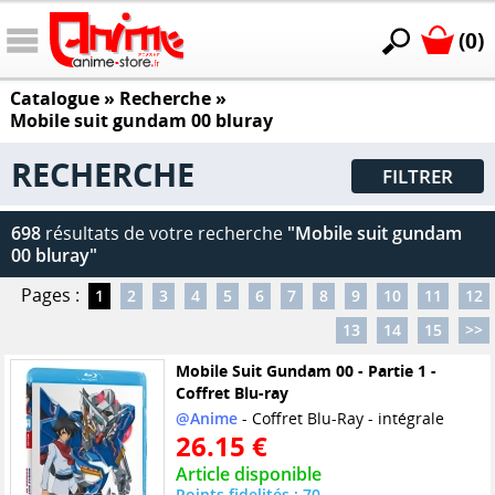
(0)
Catalogue
» Recherche »
Mobile suit gundam 00 bluray
RECHERCHE
FILTRER
698
résultats de votre recherche
"Mobile suit gundam
00 bluray"
Pages :
1
2
3
4
5
6
7
8
9
10
11
12
13
14
15
>>
Mobile Suit Gundam 00 - Partie 1 -
Coffret Blu-ray
@Anime
- Coffret Blu-Ray - intégrale
26.15 €
Article disponible
Points fidelités : 70