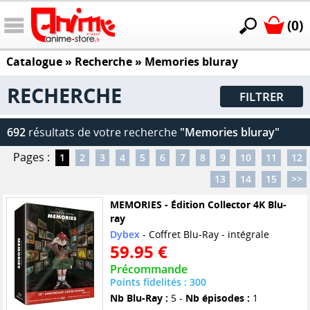
(0)
Catalogue
» Recherche »
Memories bluray
RECHERCHE
FILTRER
692
résultats de votre recherche
"Memories bluray"
Pages :
1
2
3
4
5
6
7
8
9
10
11
12
13
14
15
>>
MEMORIES - Édition Collector 4K Blu-
ray
Dybex
- Coffret Blu-Ray - intégrale
59.95 €
Précommande
Points fidelités : 300
Nb Blu-Ray :
5 -
Nb épisodes :
1