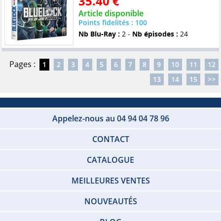
35.40 €
Article disponible
Points fidelités : 100
Nb Blu-Ray :
2 -
Nb épisodes :
24
Pages :
1
2
3
4
5
6
7
8
9
10
11
12
13
14
15
>>
Appelez-nous au 04 94 04 78 96
CONTACT
CATALOGUE
MEILLEURES VENTES
NOUVEAUTÉS