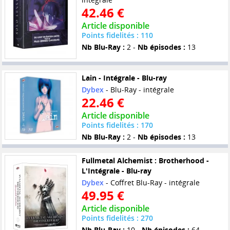
42.46 €
Article disponible
Points fidelités : 110
Nb Blu-Ray :
2 -
Nb épisodes :
13
Lain - Intégrale - Blu-ray
Dybex
- Blu-Ray - intégrale
22.46 €
Article disponible
Points fidelités : 170
Nb Blu-Ray :
2 -
Nb épisodes :
13
Fullmetal Alchemist : Brotherhood -
L'Intégrale - Blu-ray
Dybex
- Coffret Blu-Ray - intégrale
49.95 €
Article disponible
Points fidelités : 270
Nb Blu-Ray :
10 -
Nb épisodes :
64