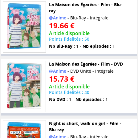
La Maison des Égarées - Film - Blu-
ray
@Anime
- Blu-Ray - intégrale
19.66 €
Article disponible
Points fidelités : 50
Nb Blu-Ray :
1 -
Nb épisodes :
1
La Maison des Égarées - Film - DVD
@Anime
- DVD Unité - intégrale
15.73 €
Article disponible
Points fidelités : 40
Nb DVD :
1 -
Nb épisodes :
1
Night is short, walk on girl - Film -
Blu-ray
@Anime
- Blu-Ray - intégrale