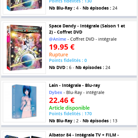
Points fidelités : 130
Nb Blu-Ray :
4 -
Nb épisodes :
24
Space Dandy - Intégrale (Saison 1 et
2) - Coffret DVD
@Anime
- Coffret DVD - intégrale
19.95 €
Rupture
Points fidelités : 0
Nb DVD :
6 -
Nb épisodes :
24
Lain - Intégrale - Blu-ray
Dybex
- Blu-Ray - intégrale
22.46 €
Article disponible
Points fidelités : 170
Nb Blu-Ray :
2 -
Nb épisodes :
13
Albator 84 - Intégrale TV + FILM -