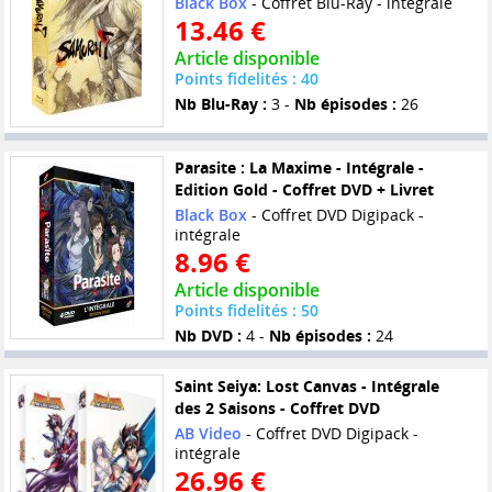
Black Box
- Coffret Blu-Ray - intégrale
13.46 €
Article disponible
Points fidelités : 40
Nb Blu-Ray :
3 -
Nb épisodes :
26
Parasite : La Maxime - Intégrale -
Edition Gold - Coffret DVD + Livret
Black Box
- Coffret DVD Digipack -
intégrale
8.96 €
Article disponible
Points fidelités : 50
Nb DVD :
4 -
Nb épisodes :
24
Saint Seiya: Lost Canvas - Intégrale
des 2 Saisons - Coffret DVD
AB Video
- Coffret DVD Digipack -
intégrale
26.96 €