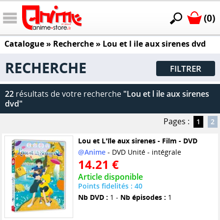
(0)
Catalogue
» Recherche »
Lou et l ile aux sirenes dvd
RECHERCHE
FILTRER
22
résultats de votre recherche
"Lou et l ile aux sirenes
dvd"
Pages :
1
2
Lou et L'île aux sirenes - Film - DVD
@Anime
- DVD Unité - intégrale
14.21 €
Article disponible
Points fidelités : 40
Nb DVD :
1 -
Nb épisodes :
1