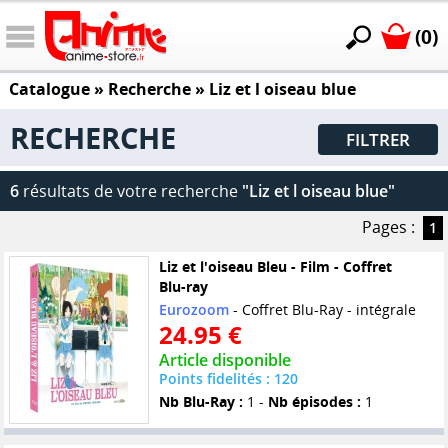
(0)
Catalogue
» Recherche »
Liz et l oiseau blue
RECHERCHE
FILTRER
6
résultats de votre recherche
"Liz et l oiseau blue"
Pages :
1
Liz et l'oiseau Bleu - Film - Coffret
Blu-ray
Eurozoom
- Coffret Blu-Ray - intégrale
24.95 €
Article disponible
Points fidelités : 120
Nb Blu-Ray :
1 -
Nb épisodes :
1