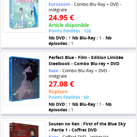
Eurozoom
- Combo Blu-Ray + DVD -
intégrale
24.95 €
Article disponible
Points fidelités : 120
Nb DVD :
1
Nb Blu-Ray :
1 -
Nb
épisodes :
1
Perfect Blue - Film - Edition Limitée
Steelbook - Combo Blu-ray + DVD
Kaze
- Combo Blu-Ray + DVD -
intégrale
27.08 €
Rupture
Points fidelités : 60
Nb DVD :
1
Nb Blu-Ray :
1 -
Nb
épisodes :
1
Souten no Ken : First of the Blue Sky
- Partie 1 - Coffret DVD
Kaze
- Coffret DVD - intégrale