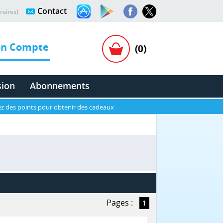
Contact
raires)
n Compte
(0)
sion
Abonnements
z des points pour obtenir des cadeaux
Pages :
1