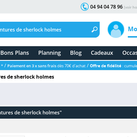
04 94 04 78 96
(voir ho
Mo
Bons Plans
Planning
Blog
Cadeaux
Occa
/
/
 *
Paiement en 3 x sans frais
dès 70€ d'achat
Offre de fidélité
: cumule
res de sherlock holmes
ntures de sherlock holmes"