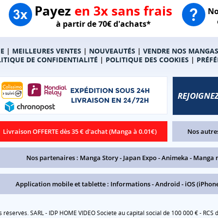
Payez
en 3x sans frais
No
à partir de 70€ d'achats*
E
|
MEILLEURES VENTES
|
NOUVEAUTÉS
|
VENDRE NOS MANGA
ITIQUE DE CONFIDENTIALITÉ
|
POLITIQUE DES COOKIES
|
PRÉFÉ
REJOIGNEZ
Livraison OFFERTE dès 35 € d'achat (Manga à 0.01€)
Nos autres
Nos partenaires :
Manga Story
-
Japan Expo
-
Animeka
-
Manga 
Application mobile et tablette :
Informations
-
Android
-
iOS (iPhone
réservés. SARL - IDP HOME VIDEO Societe au capital social de 100 000 € - RCS