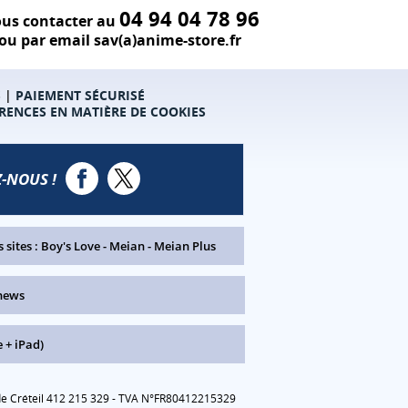
04 94 04 78 96
us contacter au
ou par email sav(a)anime-store.fr
S
|
PAIEMENT SÉCURISÉ
RENCES EN MATIÈRE DE COOKIES
-NOUS !
 sites :
Boy's Love
-
Meian
-
Meian Plus
news
 + iPad)
 de Créteil 412 215 329 - TVA N°FR80412215329