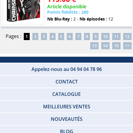
Article disponible
Points fidelités : 280
Nb Blu-Ray :
2 -
Nb épisodes :
12
Pages :
1
2
3
4
5
6
7
8
9
10
11
12
13
14
15
>>
Appelez-nous au 04 94 04 78 96
CONTACT
CATALOGUE
MEILLEURES VENTES
NOUVEAUTÉS
BLOG