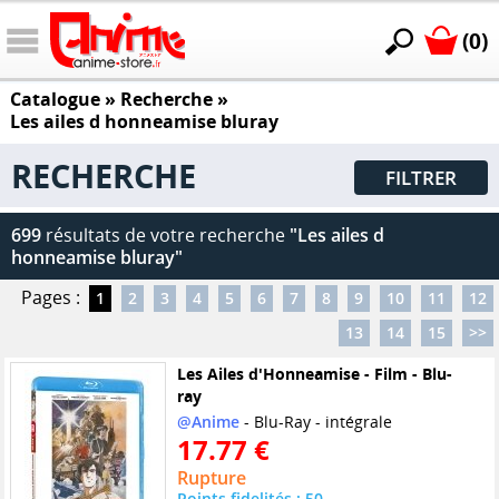
(0)
Catalogue
» Recherche »
Les ailes d honneamise bluray
RECHERCHE
FILTRER
699
résultats de votre recherche
"Les ailes d
honneamise bluray"
Pages :
1
2
3
4
5
6
7
8
9
10
11
12
13
14
15
>>
Les Ailes d'Honneamise - Film - Blu-
ray
@Anime
- Blu-Ray - intégrale
17.77 €
Rupture
Points fidelités : 50