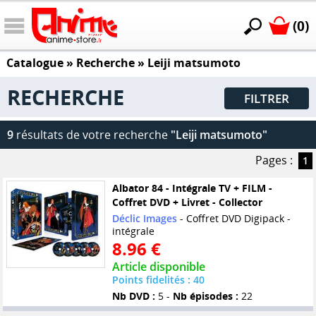
(0)
Catalogue
» Recherche »
Leiji matsumoto
RECHERCHE
FILTRER
9
résultats de votre recherche
"Leiji matsumoto"
Pages :
1
Albator 84 - Intégrale TV + FILM -
Coffret DVD + Livret - Collector
Déclic Images
- Coffret DVD Digipack -
intégrale
8.96 €
Article disponible
Points fidelités : 40
Nb DVD :
5 -
Nb épisodes :
22