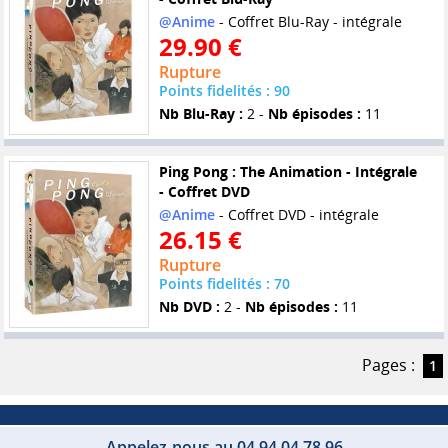
@Anime
- Coffret Blu-Ray - intégrale
29.90 €
Rupture
Points fidelités : 90
Nb Blu-Ray :
2 -
Nb épisodes :
11
Ping Pong : The Animation - Intégrale
- Coffret DVD
@Anime
- Coffret DVD - intégrale
26.15 €
Rupture
Points fidelités : 70
Nb DVD :
2 -
Nb épisodes :
11
Pages :
1
Appelez-nous au 04 94 04 78 96