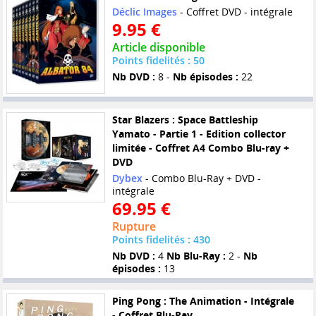
Déclic Images
- Coffret DVD - intégrale
9.95 €
Article disponible
Points fidelités : 50
Nb DVD :
8 -
Nb épisodes :
22
Star Blazers : Space Battleship
Yamato - Partie 1 - Edition collector
limitée - Coffret A4 Combo Blu-ray +
DVD
Dybex
- Combo Blu-Ray + DVD -
intégrale
69.95 €
Rupture
Points fidelités : 430
Nb DVD :
4
Nb Blu-Ray :
2 -
Nb
épisodes :
13
Ping Pong : The Animation - Intégrale
- Coffret Blu-Ray