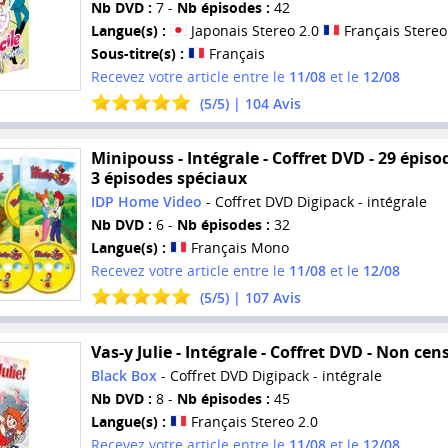
Nb DVD :
7 -
Nb épisodes :
42
Langue(s) :
Japonais Stereo 2.0
Français Stereo
Sous-titre(s) :
Français
Recevez votre article entre le
11/08
et le
12/08
(
5
/
5
) |
104
Avis
Minipouss - Intégrale - Coffret DVD - 29 épiso
3 épisodes spéciaux
IDP Home Video
- Coffret DVD Digipack - intégrale
Nb DVD :
6 -
Nb épisodes :
32
Langue(s) :
Français Mono
Recevez votre article entre le
11/08
et le
12/08
(
5
/
5
) |
107
Avis
Vas-y Julie - Intégrale - Coffret DVD - Non cen
Black Box
- Coffret DVD Digipack - intégrale
Nb DVD :
8 -
Nb épisodes :
45
Langue(s) :
Français Stereo 2.0
Recevez votre article entre le
11/08
et le
12/08