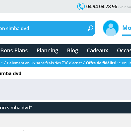
04 94 04 78 96
(voir ho
Mo
Bons Plans
Planning
Blog
Cadeaux
Occa
/
/
 *
Paiement en 3 x sans frais
dès 70€ d'achat
Offre de fidélité
: cumule
 simba dvd
lion simba dvd"