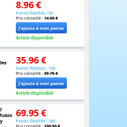
8.96
€
Points fidelités : 40
Prix conseillé :
14.95 €
Article disponible
35.96
€
des
Points fidelités : 150
Prix conseillé :
99.75 €
Article disponible
7
69.95
€
 Robin
ny
Points fidelités : 280
Prix conseillé :
199.50 €