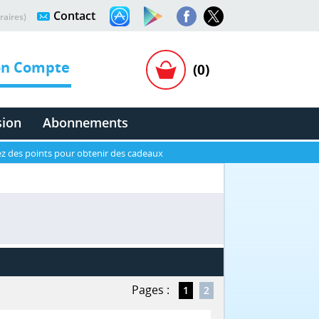
Contact
raires)
n Compte
(0)
sion
Abonnements
z des points pour obtenir des cadeaux
Pages :
1
2