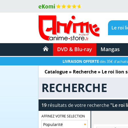
DVD & Blu-ray
Mangas
LIVRAISON OFFERTE
dès 35€ d'achats
Catalogue
» Recherche »
Le roi lion
RECHERCHE
19
résultats de votre recherche
"Le roi 
AFFINEZ VOTRE SELECTION