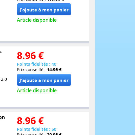
Article disponible
+
8.96
€
Points fidelités : 40
Prix conseillé :
14.95 €
 2.0
Article disponible
ion
8.96
€
Points fidelités : 50
Prix conseillé :
29.95 €