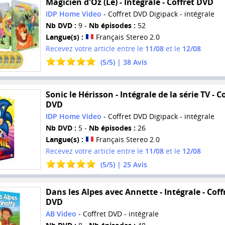
Magicien d'Oz (Le) - Intégrale - Coffret DVD
IDP Home Video
- Coffret DVD Digipack - intégrale
Nb DVD :
9 -
Nb épisodes :
52
Langue(s) :
Français Stereo 2.0
Recevez votre article entre le
11/08
et le
12/08
(
5
/
5
) |
38
Avis
Sonic le Hérisson - Intégrale de la série TV - C
DVD
IDP Home Video
- Coffret DVD Digipack - intégrale
Nb DVD :
5 -
Nb épisodes :
26
Langue(s) :
Français Stereo 2.0
Recevez votre article entre le
11/08
et le
12/08
(
5
/
5
) |
25
Avis
Dans les Alpes avec Annette - Intégrale - Coff
DVD
AB Video
- Coffret DVD - intégrale