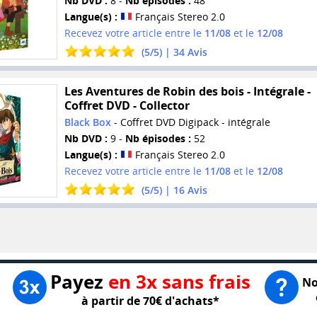
Nb DVD :
8 -
Nb épisodes :
48
Langue(s) :
Français Stereo 2.0
Recevez votre article entre le
11/08
et le
12/08
(
5
/
5
) |
34
Avis
Les Aventures de Robin des bois - Intégrale -
Coffret DVD - Collector
Black Box
- Coffret DVD Digipack - intégrale
Nb DVD :
9 -
Nb épisodes :
52
Langue(s) :
Français Stereo 2.0
Recevez votre article entre le
11/08
et le
12/08
(
5
/
5
) |
16
Avis
Payez
en 3x sans frais
No
à partir de 70€ d'achats*