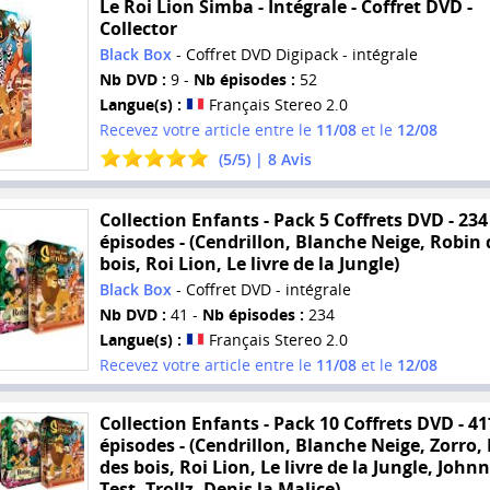
Le Roi Lion Simba - Intégrale - Coffret DVD -
Collector
Black Box
- Coffret DVD Digipack - intégrale
Nb DVD :
9 -
Nb épisodes :
52
Langue(s) :
Français Stereo 2.0
Recevez votre article entre le
11/08
et le
12/08
(
5
/
5
) |
8
Avis
Collection Enfants - Pack 5 Coffrets DVD - 234
épisodes - (Cendrillon, Blanche Neige, Robin 
bois, Roi Lion, Le livre de la Jungle)
Black Box
- Coffret DVD - intégrale
Nb DVD :
41 -
Nb épisodes :
234
Langue(s) :
Français Stereo 2.0
Recevez votre article entre le
11/08
et le
12/08
Collection Enfants - Pack 10 Coffrets DVD - 41
épisodes - (Cendrillon, Blanche Neige, Zorro,
des bois, Roi Lion, Le livre de la Jungle, John
Test, Trollz, Denis la Malice)