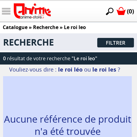
(0)
Catalogue
» Recherche »
Le roi leo
RECHERCHE
FILTRER
0
résultat de votre recherche
"Le roi leo"
Vouliez-vous dire :
le roi léo
ou
le roi les
?
Aucune référence de produit
n'a été trouvée