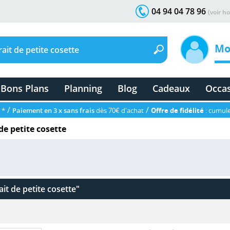
04 94 04 78 96
(voir ho
Mo
Bons Plans
Planning
Blog
Cadeaux
Occa
/
/
 *
Paiement en 3 x sans frais
dès 70€ d'achat
Offre de fidélité
: cumule
de petite cosette
ait de petite cosette"