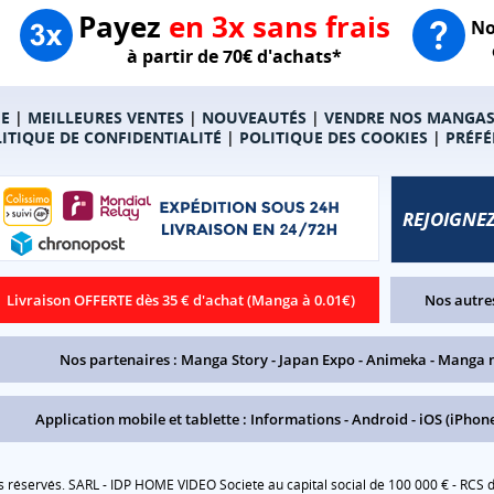
Payez
en 3x sans frais
No
à partir de 70€ d'achats*
E
|
MEILLEURES VENTES
|
NOUVEAUTÉS
|
VENDRE NOS MANGA
ITIQUE DE CONFIDENTIALITÉ
|
POLITIQUE DES COOKIES
|
PRÉFÉ
REJOIGNEZ
Livraison OFFERTE dès 35 € d'achat (Manga à 0.01€)
Nos autres
Nos partenaires :
Manga Story
-
Japan Expo
-
Animeka
-
Manga 
Application mobile et tablette :
Informations
-
Android
-
iOS (iPhone
réservés. SARL - IDP HOME VIDEO Societe au capital social de 100 000 € - RCS