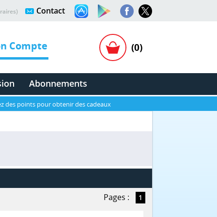
Contact
raires)
n Compte
(0)
sion
Abonnements
z des points pour obtenir des cadeaux
Pages :
1