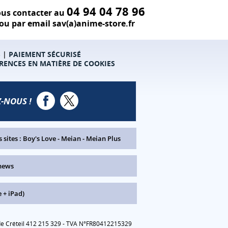
04 94 04 78 96
us contacter au
ou par email sav(a)anime-store.fr
S
|
PAIEMENT SÉCURISÉ
RENCES EN MATIÈRE DE COOKIES
-NOUS !
 sites :
Boy's Love
-
Meian
-
Meian Plus
news
 + iPad)
 de Créteil 412 215 329 - TVA N°FR80412215329