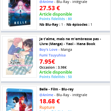
@Anime
- Blu-Ray - intégrale
27.53 €
Article disponible
Points fidelités : 80
Nb Blu-Ray :
1 -
Nb épisodes :
1
Je t'aime, mais ne m'embrasse pas -
Livre (Manga) - Yaoi - Hana Book
Boy's Love
- Manga
Fumi Tsuyuhisa
7.95€
Occasion : 3.98€
Article disponible
Points fidelités : 50
Belle - Film - Blu-ray
@Anime
- Blu-Ray - intégrale
18.68 €
Rupture