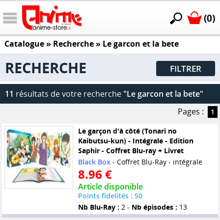
(0)
Catalogue
» Recherche »
Le garcon et la bete
RECHERCHE
FILTRER
11
résultats de votre recherche
"Le garcon et la bete"
Pages :
1
Le garçon d'à côté (Tonari no
Kaibutsu-kun) - Intégrale - Edition
Saphir - Coffret Blu-ray + Livret
Black Box
- Coffret Blu-Ray - intégrale
8.96 €
Article disponible
Points fidelités : 50
Nb Blu-Ray :
2 -
Nb épisodes :
13