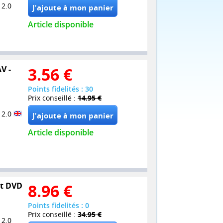
 2.0
Article disponible
V -
3.56
€
Points fidelités : 30
Prix conseillé :
14.95 €
 2.0
Article disponible
et DVD
8.96
€
Points fidelités : 0
Prix conseillé :
34.95 €
 2.0