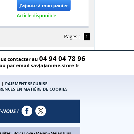
Article disponible
Pages :
1
04 94 04 78 96
us contacter au
ou par email sav(a)anime-store.fr
S
|
PAIEMENT SÉCURISÉ
RENCES EN MATIÈRE DE COOKIES
-NOUS !
 sites :
Boy's Love
-
Meian
-
Meian Plus