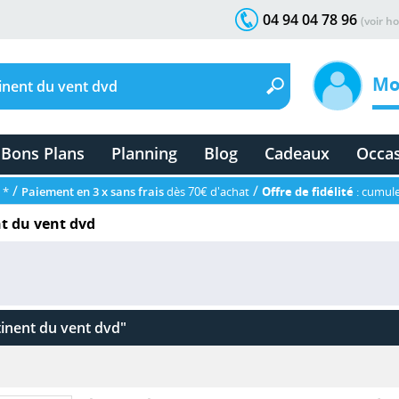
04 94 04 78 96
(voir ho
Mo
Bons Plans
Planning
Blog
Cadeaux
Occa
/
/
 *
Paiement en 3 x sans frais
dès 70€ d'achat
Offre de fidélité
: cumule
t du vent dvd
tinent du vent dvd"