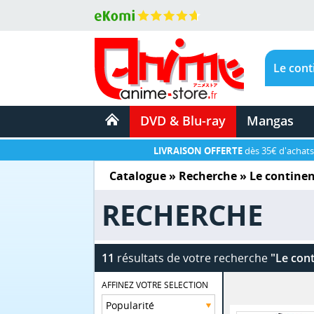
DVD & Blu-ray
Mangas
LIVRAISON OFFERTE
dès 35€ d'achats
Catalogue
» Recherche »
Le continen
RECHERCHE
11
résultats de votre recherche
"Le con
AFFINEZ VOTRE SELECTION