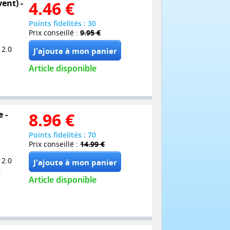
ent) -
4.46
€
Points fidelités : 30
Prix conseillé :
9.95 €
 2.0
Article disponible
 -
8.96
€
Points fidelités : 70
Prix conseillé :
14.99 €
 2.0
Article disponible