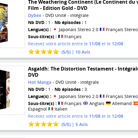
The Weathering Continent (Le Continent du v
Film - Edition Gold - DVD
Dybex
- DVD Unité - intégrale
Nb DVD :
1 -
Nb épisodes :
1
Langue(s) :
Japonais Stereo 2.0
Français Stereo
Sous-titre(s) :
Français
Recevez votre article entre le
11/08
et le
12/08
(
5
/
5
) |
10
Avis
Asgaldh: The Distortion Testament - Intégrale
DVD
Hot Manga
- DVD Unité - intégrale
Nb DVD :
1 -
Nb épisodes :
3
Langue(s) :
Japonais Stereo 2.0
Français Stereo
Sous-titre(s) :
Français
Anglais
Allemand
Espagnol
Italien
Recevez votre article entre le
11/08
et le
12/08
(
5
/
5
) |
5
Avis