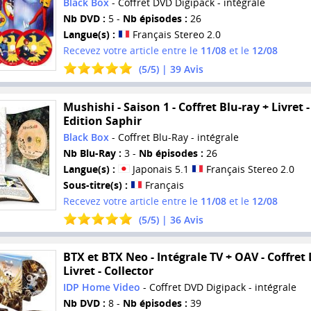
Black Box
- Coffret DVD Digipack - intégrale
Nb DVD :
5 -
Nb épisodes :
26
Langue(s) :
Français Stereo 2.0
Recevez votre article entre le
11/08
et le
12/08
(
5
/
5
) |
39
Avis
Mushishi - Saison 1 - Coffret Blu-ray + Livret -
Edition Saphir
Black Box
- Coffret Blu-Ray - intégrale
Nb Blu-Ray :
3 -
Nb épisodes :
26
Langue(s) :
Japonais 5.1
Français Stereo 2.0
Sous-titre(s) :
Français
Recevez votre article entre le
11/08
et le
12/08
(
5
/
5
) |
36
Avis
BTX et BTX Neo - Intégrale TV + OAV - Coffret
Livret - Collector
IDP Home Video
- Coffret DVD Digipack - intégrale
Nb DVD :
8 -
Nb épisodes :
39