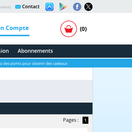
Contact
raires)
n Compte
(0)
sion
Abonnements
z des points pour obtenir des cadeaux
Pages :
1