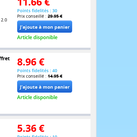
11.66
€
Points fidelités : 30
Prix conseillé :
29.95 €
 2.0
Article disponible
ffret
8.96
€
Points fidelités : 40
Prix conseillé :
14.95 €
Article disponible
5.36
€
Points fidelités : 10