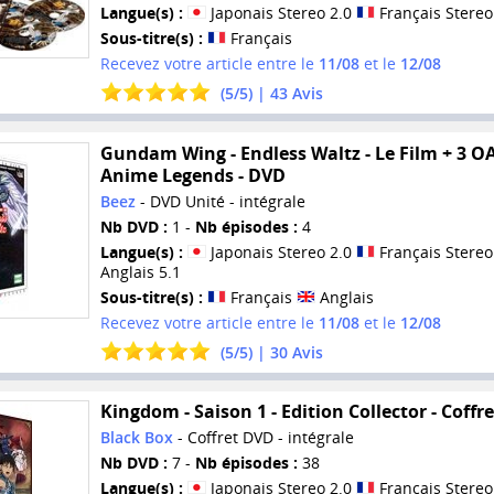
Langue(s) :
Japonais Stereo 2.0
Français Stereo
Sous-titre(s) :
Français
Recevez votre article entre le
11/08
et le
12/08
(
5
/
5
) |
43
Avis
Gundam Wing - Endless Waltz - Le Film + 3 OA
Anime Legends - DVD
Beez
- DVD Unité - intégrale
Nb DVD :
1 -
Nb épisodes :
4
Langue(s) :
Japonais Stereo 2.0
Français Stereo
Anglais 5.1
Sous-titre(s) :
Français
Anglais
Recevez votre article entre le
11/08
et le
12/08
(
5
/
5
) |
30
Avis
Kingdom - Saison 1 - Edition Collector - Coffr
Black Box
- Coffret DVD - intégrale
Nb DVD :
7 -
Nb épisodes :
38
Langue(s) :
Japonais Stereo 2.0
Français Stereo