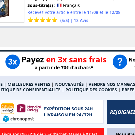
Sous-titre(s) :
Français
Recevez votre article entre le
11/08
et le
12/08
(
5
/
5
) |
13
Avis
Payez
en 3x sans frais
No
à partir de 70€ d'achats*
E
|
MEILLEURES VENTES
|
NOUVEAUTÉS
|
VENDRE NOS MANGA
ITIQUE DE CONFIDENTIALITÉ
|
POLITIQUE DES COOKIES
|
PRÉFÉ
REJOIGNEZ
Livraison OFFERTE dès 35 € d'achat (Manga à 0.01€)
Nos autres