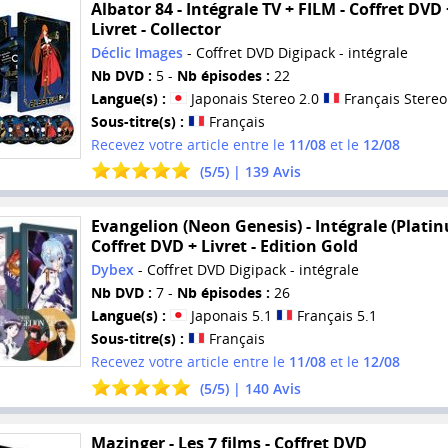
Albator 84 - Intégrale TV + FILM - Coffret DVD 
Livret - Collector
Déclic Images
- Coffret DVD Digipack - intégrale
Nb DVD :
5 -
Nb épisodes :
22
Langue(s) :
Japonais Stereo 2.0
Français Stereo
Sous-titre(s) :
Français
Recevez votre article entre le
11/08
et le
12/08
(
5
/
5
) |
139
Avis
Evangelion (Neon Genesis) - Intégrale (Platin
Coffret DVD + Livret - Edition Gold
Dybex
- Coffret DVD Digipack - intégrale
Nb DVD :
7 -
Nb épisodes :
26
Langue(s) :
Japonais 5.1
Français 5.1
Sous-titre(s) :
Français
Recevez votre article entre le
11/08
et le
12/08
(
5
/
5
) |
140
Avis
Mazinger - Les 7 films - Coffret DVD