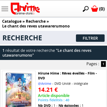
(0)
Catalogue
» Recherche »
Le chant des reves utawarerumono
RECHERCHE
FILTRER
1
résultat de votre recherche
"Le chant des reves
utawarerumono"
Pages :
1
Hirune Hime : Rêves éveillés - Film -
DVD
@Anime
- DVD Unité - intégrale
14.21 €
Article disponible
Points fidelités : 40
Nb DVD :
1 -
Nb épisodes :
1