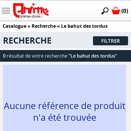
(0)
Catalogue
» Recherche »
Le bahut des tordus
RECHERCHE
FILTRER
0
résultat de votre recherche
"Le bahut des tordus"
Aucune référence de produit
n'a été trouvée