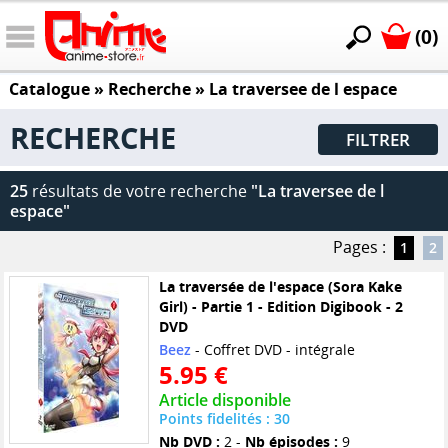
(0)
Catalogue
» Recherche »
La traversee de l espace
RECHERCHE
FILTRER
25
résultats de votre recherche
"La traversee de l
espace"
Pages :
1
2
La traversée de l'espace (Sora Kake
Girl) - Partie 1 - Edition Digibook - 2
DVD
Beez
- Coffret DVD - intégrale
5.95 €
Article disponible
Points fidelités : 30
Nb DVD :
2 -
Nb épisodes :
9