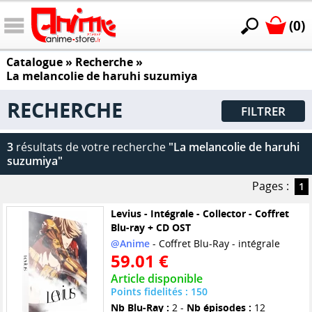
(0)
Catalogue
» Recherche »
La melancolie de haruhi suzumiya
RECHERCHE
FILTRER
3
résultats de votre recherche
"La melancolie de haruhi
suzumiya"
Pages :
1
Levius - Intégrale - Collector - Coffret
Blu-ray + CD OST
@Anime
- Coffret Blu-Ray - intégrale
59.01 €
Article disponible
Points fidelités : 150
Nb Blu-Ray :
2 -
Nb épisodes :
12