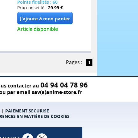
Points fidelités : 60
Prix conseillé :
29.99 €
Article disponible
Pages :
1
04 94 04 78 96
us contacter au
ou par email sav(a)anime-store.fr
S
|
PAIEMENT SÉCURISÉ
RENCES EN MATIÈRE DE COOKIES