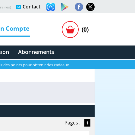
Contact
raires)
n Compte
(0)
sion
Abonnements
z des points pour obtenir des cadeaux
Pages :
1