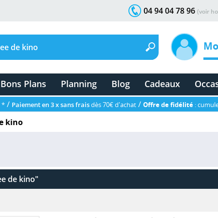
04 94 04 78 96
(voir ho
Mo
Bons Plans
Planning
Blog
Cadeaux
Occa
/
/
 *
Paiement en 3 x sans frais
dès 70€ d'achat
Offre de fidélité
: cumule
e kino
e de kino"