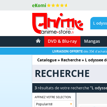
DVD & Blu-ray
Mangas
LIVRAISON OFFERTE
dès 35€ d'achats
Catalogue
» Recherche »
L odyssee d
RECHERCHE
3
résultats de votre recherche
"L odysse
AFFINEZ VOTRE SELECTION