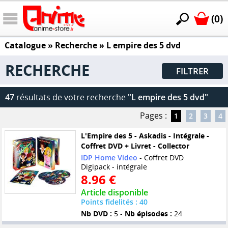
(0)
Catalogue
» Recherche »
L empire des 5 dvd
RECHERCHE
FILTRER
47
résultats de votre recherche
"L empire des 5 dvd"
Pages :
1
2
3
4
L'Empire des 5 - Askadis - Intégrale -
Coffret DVD + Livret - Collector
IDP Home Video
- Coffret DVD
Digipack - intégrale
8.96 €
Article disponible
Points fidelités : 40
Nb DVD :
5 -
Nb épisodes :
24