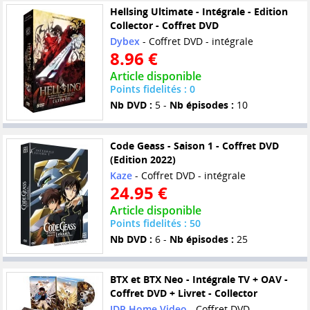
Hellsing Ultimate - Intégrale - Edition
Collector - Coffret DVD
Dybex
- Coffret DVD - intégrale
8.96 €
Article disponible
Points fidelités : 0
Nb DVD :
5 -
Nb épisodes :
10
Code Geass - Saison 1 - Coffret DVD
(Edition 2022)
Kaze
- Coffret DVD - intégrale
24.95 €
Article disponible
Points fidelités : 50
Nb DVD :
6 -
Nb épisodes :
25
BTX et BTX Neo - Intégrale TV + OAV -
Coffret DVD + Livret - Collector
IDP Home Video
- Coffret DVD