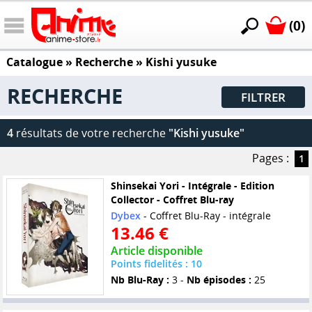
(0)
Catalogue
» Recherche »
Kishi yusuke
RECHERCHE
FILTRER
4
résultats de votre recherche
"Kishi yusuke"
Pages :
1
Shinsekai Yori - Intégrale - Edition
Collector - Coffret Blu-ray
Dybex
- Coffret Blu-Ray - intégrale
13.46 €
Article disponible
Points fidelités : 10
Nb Blu-Ray :
3 -
Nb épisodes :
25