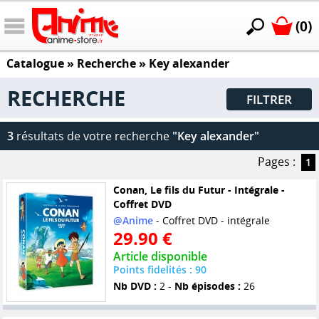
(0)
Catalogue
» Recherche »
Key alexander
RECHERCHE
FILTRER
3
résultats de votre recherche
"Key alexander"
Pages :
1
Conan, Le fils du Futur - Intégrale -
Coffret DVD
@Anime
- Coffret DVD - intégrale
29.90 €
Article disponible
Points fidelités : 90
Nb DVD :
2 -
Nb épisodes :
26