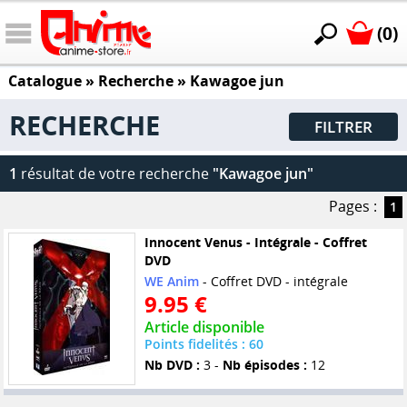
(0)
Catalogue
» Recherche »
Kawagoe jun
RECHERCHE
FILTRER
1
résultat de votre recherche
"Kawagoe jun"
Pages :
1
Innocent Venus - Intégrale - Coffret
DVD
WE Anim
- Coffret DVD - intégrale
9.95 €
Article disponible
Points fidelités : 60
Nb DVD :
3 -
Nb épisodes :
12