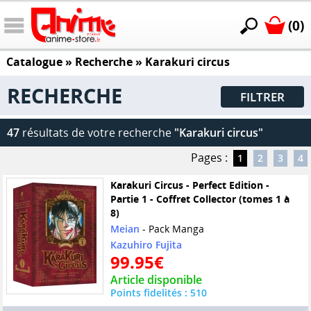
(0)
Catalogue
» Recherche »
Karakuri circus
RECHERCHE
FILTRER
47
résultats de votre recherche
"Karakuri circus"
Pages :
1
2
3
4
Karakuri Circus - Perfect Edition -
Partie 1 - Coffret Collector (tomes 1 à
8)
Meian
- Pack Manga
Kazuhiro Fujita
99.95€
Article disponible
Points fidelités : 510