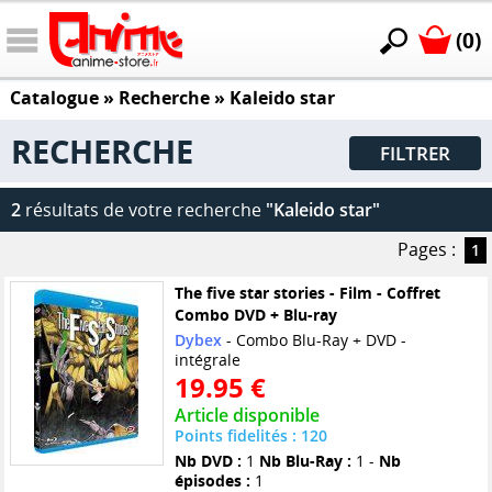
(0)
Catalogue
» Recherche »
Kaleido star
RECHERCHE
FILTRER
2
résultats de votre recherche
"Kaleido star"
Pages :
1
The five star stories - Film - Coffret
Combo DVD + Blu-ray
Dybex
- Combo Blu-Ray + DVD -
intégrale
19.95 €
Article disponible
Points fidelités : 120
Nb DVD :
1
Nb Blu-Ray :
1 -
Nb
épisodes :
1