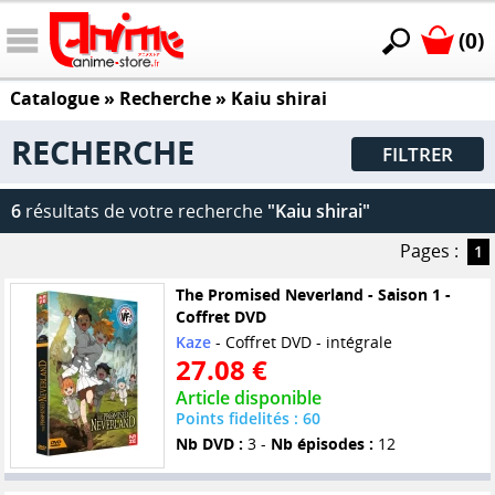
(0)
Catalogue
» Recherche »
Kaiu shirai
RECHERCHE
FILTRER
6
résultats de votre recherche
"Kaiu shirai"
Pages :
1
The Promised Neverland - Saison 1 -
Coffret DVD
Kaze
- Coffret DVD - intégrale
27.08 €
Article disponible
Points fidelités : 60
Nb DVD :
3 -
Nb épisodes :
12