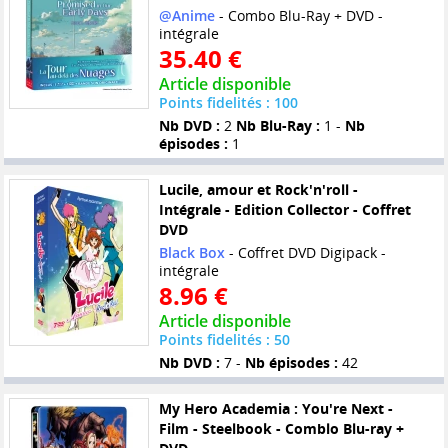
@Anime
- Combo Blu-Ray + DVD -
intégrale
35.40 €
Article disponible
Points fidelités : 100
Nb DVD :
2
Nb Blu-Ray :
1 -
Nb
épisodes :
1
Lucile, amour et Rock'n'roll -
Intégrale - Edition Collector - Coffret
DVD
Black Box
- Coffret DVD Digipack -
intégrale
8.96 €
Article disponible
Points fidelités : 50
Nb DVD :
7 -
Nb épisodes :
42
My Hero Academia : You're Next -
Film - Steelbook - Comblo Blu-ray +