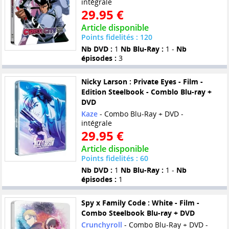
intégrale
29.95 €
Article disponible
Points fidelités : 120
Nb DVD :
1
Nb Blu-Ray :
1 -
Nb
épisodes :
3
Nicky Larson : Private Eyes - Film -
Edition Steelbook - Comblo Blu-ray +
DVD
Kaze
- Combo Blu-Ray + DVD -
intégrale
29.95 €
Article disponible
Points fidelités : 60
Nb DVD :
1
Nb Blu-Ray :
1 -
Nb
épisodes :
1
Spy x Family Code : White - Film -
Combo Steelbook Blu-ray + DVD
Crunchyroll
- Combo Blu-Ray + DVD -