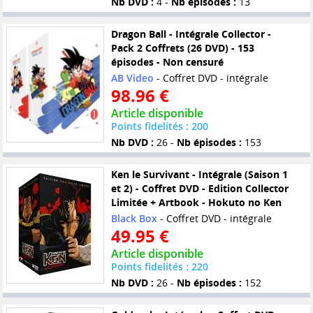
Nb DVD :
4 -
Nb épisodes :
13
Dragon Ball - Intégrale Collector -
Pack 2 Coffrets (26 DVD) - 153
épisodes - Non censuré
AB Video
- Coffret DVD - intégrale
98.96 €
Article disponible
Points fidelités : 200
Nb DVD :
26 -
Nb épisodes :
153
Ken le Survivant - Intégrale (Saison 1
et 2) - Coffret DVD - Edition Collector
Limitée + Artbook - Hokuto no Ken
Black Box
- Coffret DVD - intégrale
49.95 €
Article disponible
Points fidelités : 220
Nb DVD :
26 -
Nb épisodes :
152