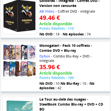
Goldorak - Intégrale - Coffret DVD -
Version non censurée
AB Video
- Coffret DVD - intégrale
49.46 €
Article disponible
Points fidelités : 110
Nb DVD :
18 -
Nb épisodes :
74
Monogatari - Pack 10 coffrets -
Combo DVD + Blu-ray
Dybex
- Combo Blu-Ray + DVD -
intégrale
35.96 €
Article disponible
Points fidelités : 100
Nb DVD :
10
Nb Blu-Ray :
10 -
Nb
épisodes :
42
La Tour au-delà des nuages -
SteelBook Combo Blu-ray + DVD + CD
BO