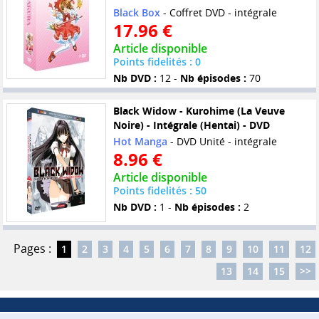
Black Box
- Coffret DVD - intégrale
17.96 €
Article disponible
Points fidelités : 0
Nb DVD :
12 -
Nb épisodes :
70
Black Widow - Kurohime (La Veuve
Noire) - Intégrale (Hentai) - DVD
Hot Manga
- DVD Unité - intégrale
8.96 €
Article disponible
Points fidelités : 50
Nb DVD :
1 -
Nb épisodes :
2
Pages :
1
2
3
4
5
6
7
8
9
10
11
12
13
14
15
>>