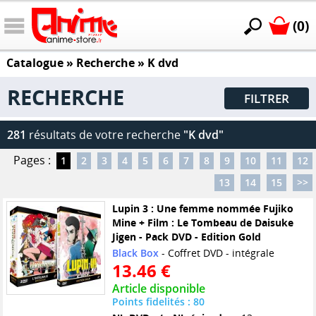
(0)
Catalogue
» Recherche »
K dvd
RECHERCHE
FILTRER
281
résultats de votre recherche
"K dvd"
Pages :
1
2
3
4
5
6
7
8
9
10
11
12
13
14
15
>>
Lupin 3 : Une femme nommée Fujiko
Mine + Film : Le Tombeau de Daisuke
Jigen - Pack DVD - Edition Gold
Black Box
- Coffret DVD - intégrale
13.46 €
Article disponible
Points fidelités : 80