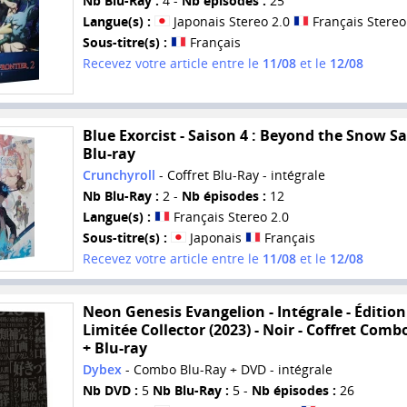
Nb Blu-Ray :
4 -
Nb épisodes :
25
Langue(s) :
Japonais Stereo 2.0
Français Stereo
Sous-titre(s) :
Français
Recevez votre article entre le
11/08
et le
12/08
Blue Exorcist - Saison 4 : Beyond the Snow Sa
Blu-ray
Crunchyroll
- Coffret Blu-Ray - intégrale
Nb Blu-Ray :
2 -
Nb épisodes :
12
Langue(s) :
Français Stereo 2.0
Sous-titre(s) :
Japonais
Français
Recevez votre article entre le
11/08
et le
12/08
Neon Genesis Evangelion - Intégrale - Édition
Limitée Collector (2023) - Noir - Coffret Com
+ Blu-ray
Dybex
- Combo Blu-Ray + DVD - intégrale
Nb DVD :
5
Nb Blu-Ray :
5 -
Nb épisodes :
26