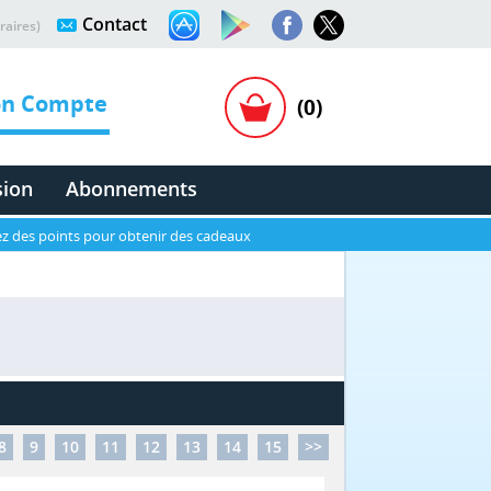
Contact
raires)
n Compte
(0)
sion
Abonnements
z des points pour obtenir des cadeaux
8
9
10
11
12
13
14
15
>>