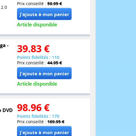
Prix conseillé :
59.95 €
 2.0
Article disponible
ga -
39.83
€
Points fidelités : 110
Prix conseillé :
44.95 €
Article disponible
98.96
€
bo DVD
Points fidelités : 170
Prix conseillé :
169.95 €