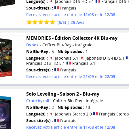
Langue(s) :
Japonais DTS-HD 5.1
Français DTS-
Sous-titre(s) :
Français
Recevez votre article entre le
11/08
et le
12/08
(
5
/
5
) |
25
Avis
MEMORIES - Édition Collector 4K Blu-ray
Dybex
- Coffret Blu-Ray - intégrale
Nb Blu-Ray :
5 -
Nb épisodes :
1
Langue(s) :
Japonais 5.1
Japonais DTS-HD 5.1
Français DTS-HD 5.1
Français 5.1
Sous-titre(s) :
Français
Recevez votre article entre le
21/09
et le
22/09
Solo Leveling - Saison 2 - Blu-ray
Crunchyroll
- Coffret Blu-Ray - intégrale
Nb Blu-Ray :
2 -
Nb épisodes :
13
Langue(s) :
Japonais Stereo 2.0
Français Stereo
Sous-titre(s) :
Français
Recevez votre article entre le
11/08
et le
12/08