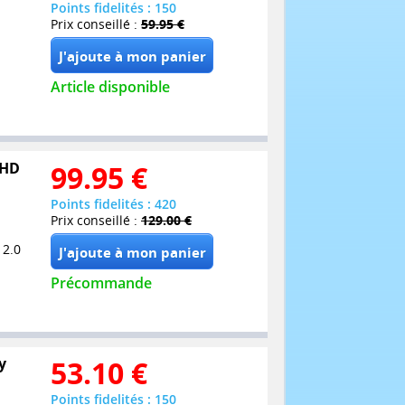
Points fidelités : 150
Prix conseillé :
59.95 €
Article disponible
UHD
99.95
€
Points fidelités : 420
Prix conseillé :
129.00 €
 2.0
Précommande
y
53.10
€
Points fidelités : 150