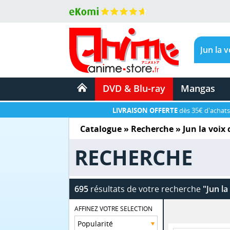
DVD & Blu-ray
Mangas
LIVRAISON OFFERTE
dès 35€ d'achats
Catalogue
» Recherche »
Jun la voix
RECHERCHE
695
résultats de votre recherche
"Jun la
AFFINEZ VOTRE SELECTION