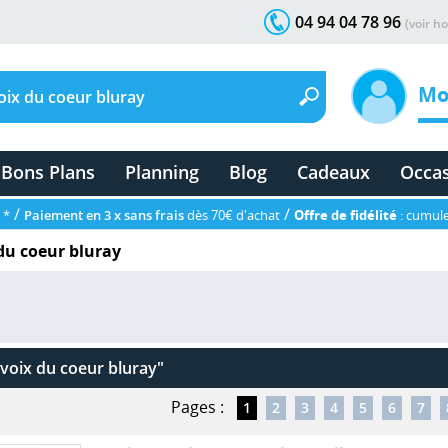
04 94 04 78 96
(voir ho
Mo
Bons Plans
Planning
Blog
Cadeaux
Occa
/
/
 *
Paiement en 3 x sans frais
dès 70€ d'achat
Offre de fidélité
: cumule
 du coeur bluray
 voix du coeur bluray"
Pages :
1
2
3
4
5
6
7