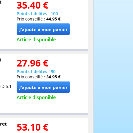
t
35.40
€
Points fidelités : 100
Prix conseillé :
44.95 €
Article disponible
t
27.96
€
Points fidelités : 90
Prix conseillé :
34.95 €
HD 5.1
Article disponible
ret
53.10
€