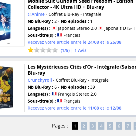
Mobile Suit Gundam Seed Freedom - Édition
Collector - 4K Ultra HD + Blu-ray
@Anime
- Coffret Blu-Ray - intégrale
Nb Blu-Ray :
2 -
Nb épisodes :
1
Langue(s) :
Japonais Stereo 2.0
Japonais DTS-H
Sous-titre(s) :
Français
Recevez votre article entre le
24/08
et le
25/08
(
1
/
5
) |
1
Avis
Les Mystérieuses Cités d'Or - Intégrale (Saison
Blu-ray
Crunchyroll
- Coffret Blu-Ray - intégrale
Nb Blu-Ray :
6 -
Nb épisodes :
39
Langue(s) :
Français Stereo 2.0
Sous-titre(s) :
Français
Recevez votre article entre le
11/08
et le
12/08
Pages :
1
2
3
4
5
6
7