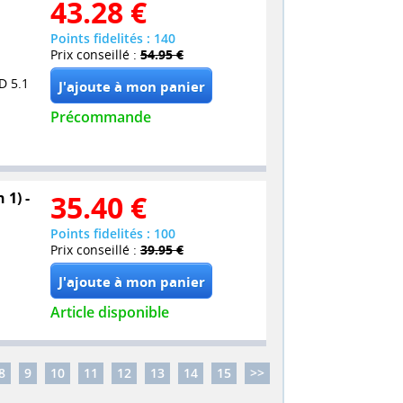
43.28
€
Points fidelités : 140
Prix conseillé :
54.95 €
D 5.1
Précommande
 1) -
35.40
€
Points fidelités : 100
Prix conseillé :
39.95 €
Article disponible
8
9
10
11
12
13
14
15
>>