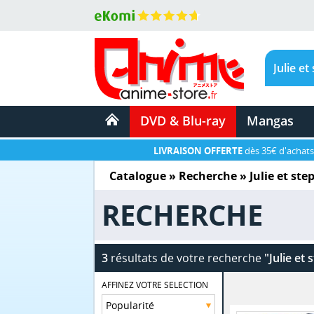
DVD & Blu-ray
Mangas
LIVRAISON OFFERTE
dès 35€ d'achats
Catalogue
» Recherche »
Julie et st
RECHERCHE
3
résultats de votre recherche
"Julie et
AFFINEZ VOTRE SELECTION