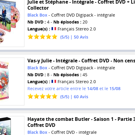
Julie et Stéphane - Intégrale - Coffret DVD + Li
Collector
Black Box
- Coffret DVD Digipack - intégrale
Nb DVD :
4 -
Nb épisodes :
20
Langue(s) :
Français Stereo 2.0
(
5
/
5
) |
50
Avis
Vas-y Julie - Intégrale - Coffret DVD - Non cen
Black Box
- Coffret DVD Digipack - intégrale
Nb DVD :
8 -
Nb épisodes :
45
Langue(s) :
Français Stereo 2.0
Recevez votre article entre le
14/08
et le
15/08
(
5
/
5
) |
60
Avis
Hayate the combat Butler - Saison 1 - Partie 3
Coffret DVD
Black Box
- Coffret DVD - intégrale