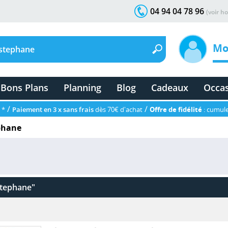
04 94 04 78 96
(voir ho
Mo
Bons Plans
Planning
Blog
Cadeaux
Occa
/
/
 *
Paiement en 3 x sans frais
dès 70€ d'achat
Offre de fidélité
: cumule
ephane
 stephane"