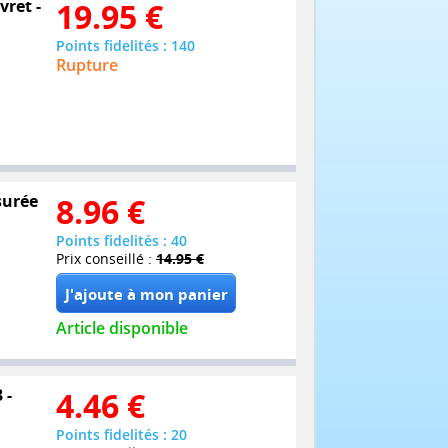
vret -
19.95
€
Points fidelités : 140
Rupture
surée
8.96
€
Points fidelités : 40
Prix conseillé :
14.95 €
Article disponible
 -
4.46
€
Points fidelités : 20