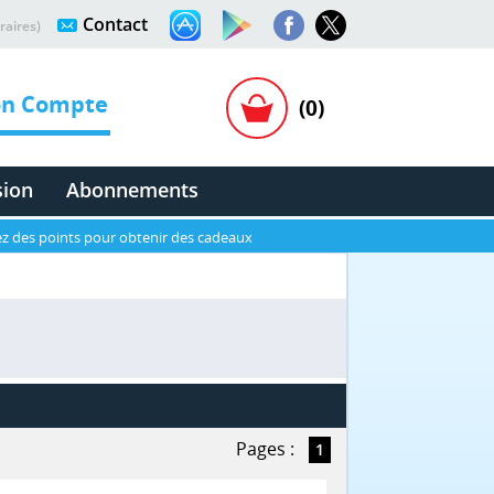
Contact
raires)
n Compte
(0)
sion
Abonnements
z des points pour obtenir des cadeaux
Pages :
1