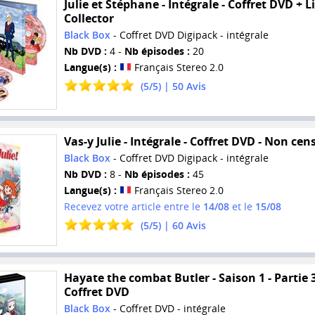
Julie et Stéphane - Intégrale - Coffret DVD + Li
Collector
Black Box
- Coffret DVD Digipack - intégrale
Nb DVD :
4 -
Nb épisodes :
20
Langue(s) :
Français Stereo 2.0
(
5
/
5
) |
50
Avis
Vas-y Julie - Intégrale - Coffret DVD - Non cen
Black Box
- Coffret DVD Digipack - intégrale
Nb DVD :
8 -
Nb épisodes :
45
Langue(s) :
Français Stereo 2.0
Recevez votre article entre le
14/08
et le
15/08
(
5
/
5
) |
60
Avis
Hayate the combat Butler - Saison 1 - Partie 3
Coffret DVD
Black Box
- Coffret DVD - intégrale