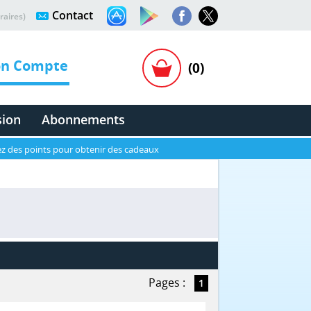
Contact
raires)
n Compte
(0)
sion
Abonnements
z des points pour obtenir des cadeaux
Pages :
1