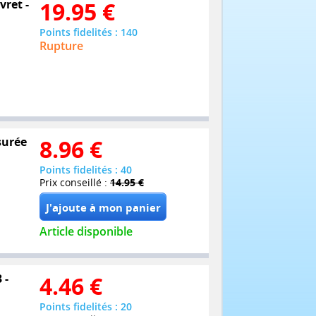
vret -
19.95
€
Points fidelités : 140
Rupture
surée
8.96
€
Points fidelités : 40
Prix conseillé :
14.95 €
Article disponible
 -
4.46
€
Points fidelités : 20