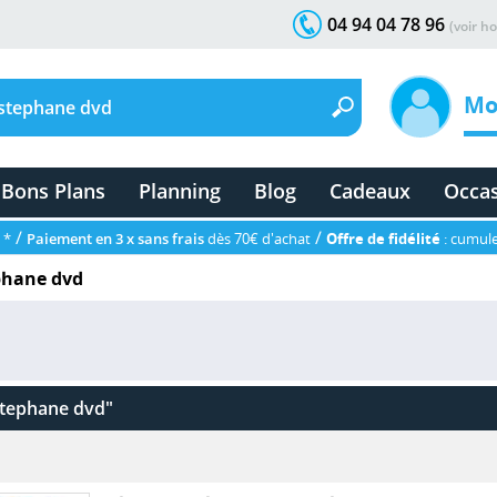
04 94 04 78 96
(voir ho
Mo
Bons Plans
Planning
Blog
Cadeaux
Occa
/
/
 *
Paiement en 3 x sans frais
dès 70€ d'achat
Offre de fidélité
: cumule
ephane dvd
 stephane dvd"