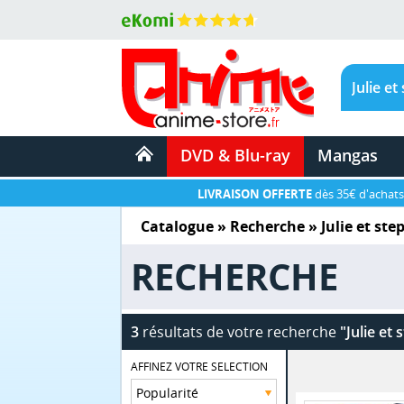
DVD & Blu-ray
Mangas
LIVRAISON OFFERTE
dès 35€ d'achats
Catalogue
» Recherche »
Julie et st
RECHERCHE
3
résultats de votre recherche
"Julie et
AFFINEZ VOTRE SELECTION