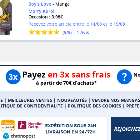
Boy's Love
- Manga
Morry Kuroi
Occasion : 3.98€
Recevez votre article entre le
14/08
et le
15/08
(
5
/
5
) |
1
Avis
Payez
en 3x sans frais
No
à partir de 70€ d'achats*
E
|
MEILLEURES VENTES
|
NOUVEAUTÉS
|
VENDRE NOS MANGA
ITIQUE DE CONFIDENTIALITÉ
|
POLITIQUE DES COOKIES
|
PRÉFÉ
REJOIGNEZ