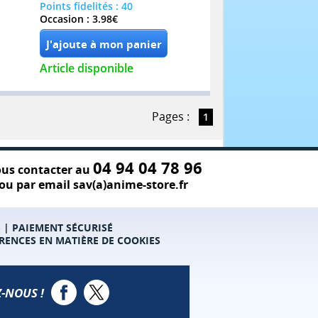
Points fidelités : 40
Occasion : 3.98€
Article disponible
Pages :
1
04 94 04 78 96
us contacter au
ou par email sav(a)anime-store.fr
S
|
PAIEMENT SÉCURISÉ
RENCES EN MATIÈRE DE COOKIES
-NOUS !