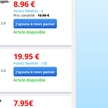
(spin-
8.96
€
Points fidelités : 0
Prix conseillé :
19.99 €
 2.0
Article disponible
19.95
€
Points fidelités : 130
 2.0
Article disponible
e
7.95
€