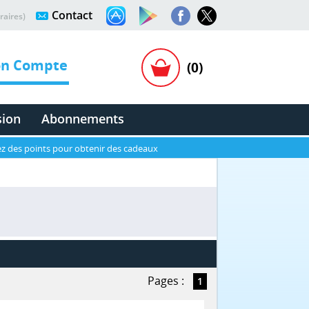
Contact
raires)
n Compte
(0)
sion
Abonnements
z des points pour obtenir des cadeaux
Pages :
1