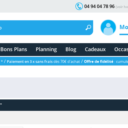
04 94 04 78 96
(voir ho
Mo
Bons Plans
Planning
Blog
Cadeaux
Occa
/
/
 *
Paiement en 3 x sans frais
dès 70€ d'achat
Offre de fidélité
: cumule
"