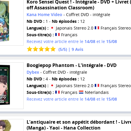
Koro Sensei Quest ! - Intégrale - DVD + Livret 
off Assassination Classroom)
Kana Home Video
- Coffret DVD - intégrale
Nb DVD :
1 -
Nb épisodes :
12
Langue(s) :
Japonais Stereo 2.0
Français Stereo
Sous-titre(s) :
Français
Recevez votre article entre le
14/08
et le
15/08
(
5
/
5
) |
9
Avis
Boogiepop Phantom - L'intégrale - DVD
Dybex
- Coffret DVD - intégrale
Nb DVD :
4 -
Nb épisodes :
12
Langue(s) :
Japonais Stereo 2.0
Français Stereo
Sous-titre(s) :
Français
Néerlandais
Recevez votre article entre le
14/08
et le
15/08
L'antiquaire et son appétit débordant ! - Livr
(Manga) - Yaoi - Hana Collection