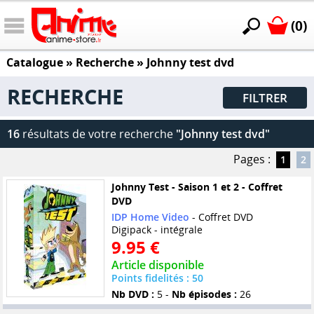
(0)
Catalogue
» Recherche »
Johnny test dvd
RECHERCHE
FILTRER
16
résultats de votre recherche
"Johnny test dvd"
Pages :
1
2
Johnny Test - Saison 1 et 2 - Coffret
DVD
IDP Home Video
- Coffret DVD
Digipack - intégrale
9.95 €
Article disponible
Points fidelités : 50
Nb DVD :
5 -
Nb épisodes :
26