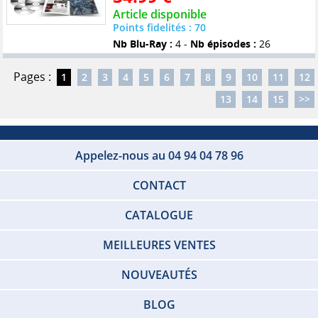
Article disponible
Points fidelités : 70
Nb Blu-Ray :
4 -
Nb épisodes :
26
Pages :
1
2
3
4
5
6
7
8
9
10
11
12
13
14
15
>>
Appelez-nous au 04 94 04 78 96
CONTACT
CATALOGUE
MEILLEURES VENTES
NOUVEAUTÉS
BLOG