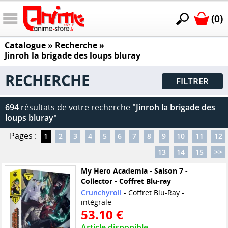
(0)
Catalogue
» Recherche »
Jinroh la brigade des loups bluray
RECHERCHE
FILTRER
694
résultats de votre recherche
"Jinroh la brigade des
loups bluray"
Pages :
1
2
3
4
5
6
7
8
9
10
11
12
13
14
15
>>
My Hero Academia - Saison 7 -
Collector - Coffret Blu-ray
Crunchyroll
- Coffret Blu-Ray -
intégrale
53.10 €
Article disponible