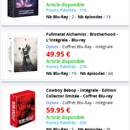
Article disponible
Points fidelités : 110
Nb Blu-Ray :
2 -
Nb épisodes :
13
Fullmetal Alchemist : Brotherhood -
L'Intégrale - Blu-ray
Dybex
- Coffret Blu-Ray - intégrale
49.95 €
Article disponible
Points fidelités : 270
Nb Blu-Ray :
10 -
Nb épisodes :
64
Cowboy Bebop - Intégrale - Edition
Collector limitée - Coffret Blu-ray
Dybex
- Coffret Blu-Ray - intégrale
59.95 €
Article disponible
Points fidelités : 250
Nb Blu-Ray :
5 -
Nb épisodes :
26