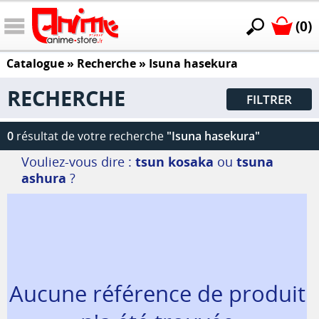
(0)
Catalogue
» Recherche »
Isuna hasekura
RECHERCHE
FILTRER
0
résultat de votre recherche
"Isuna hasekura"
Vouliez-vous dire :
tsun kosaka
ou
tsuna
ashura
?
Aucune référence de produit