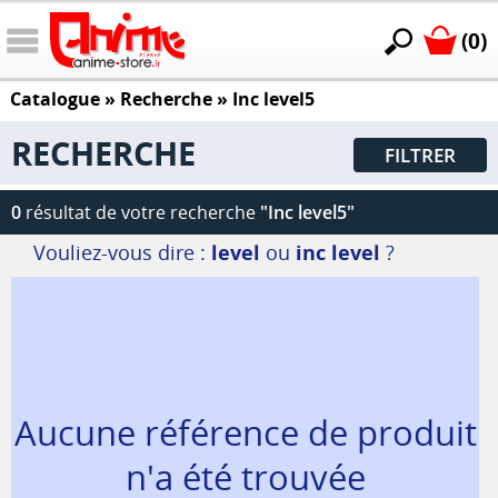
(0)
Catalogue
» Recherche »
Inc level5
RECHERCHE
FILTRER
0
résultat de votre recherche
"Inc level5"
Vouliez-vous dire :
level
ou
inc level
?
Aucune référence de produit
n'a été trouvée