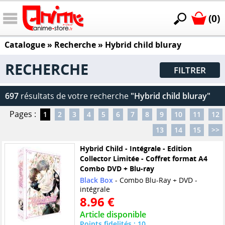
(0)
Catalogue
» Recherche »
Hybrid child bluray
RECHERCHE
FILTRER
697
résultats de votre recherche
"Hybrid child bluray"
Pages :
1
2
3
4
5
6
7
8
9
10
11
12
13
14
15
>>
Hybrid Child - Intégrale - Edition
Collector Limitée - Coffret format A4
Combo DVD + Blu-ray
Black Box
- Combo Blu-Ray + DVD -
intégrale
8.96 €
Article disponible
Points fidelités : 10