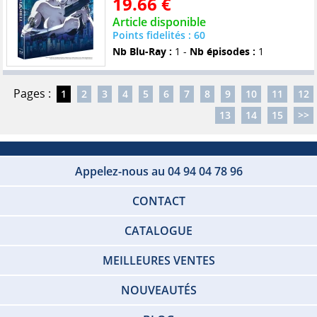
19.66 €
Article disponible
Points fidelités : 60
Nb Blu-Ray :
1 -
Nb épisodes :
1
Pages :
1
2
3
4
5
6
7
8
9
10
11
12
13
14
15
>>
Appelez-nous au 04 94 04 78 96
CONTACT
CATALOGUE
MEILLEURES VENTES
NOUVEAUTÉS