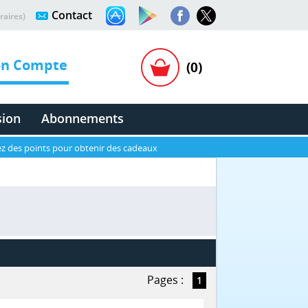
Contact
raires)
n Compte
(0)
sion
Abonnements
z des points pour obtenir des cadeaux
Pages :
1