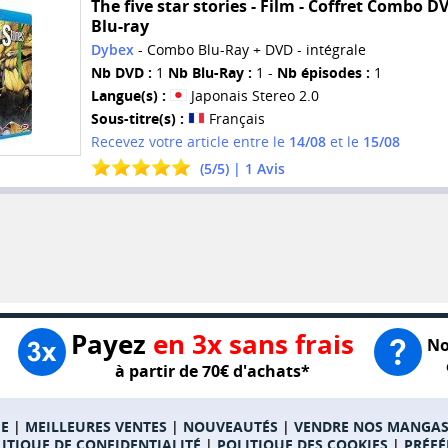
The five star stories - Film - Coffret Combo D
Blu-ray
Dybex
- Combo Blu-Ray + DVD - intégrale
Nb DVD :
1
Nb Blu-Ray :
1 -
Nb épisodes :
1
Langue(s) :
Japonais Stereo 2.0
Sous-titre(s) :
Français
Recevez votre article entre le
14/08
et le
15/08
(
5
/
5
) |
1
Avis
Payez
en 3x sans frais
No
à partir de 70€ d'achats*
E
|
MEILLEURES VENTES
|
NOUVEAUTÉS
|
VENDRE NOS MANGA
ITIQUE DE CONFIDENTIALITÉ
|
POLITIQUE DES COOKIES
|
PRÉFÉ