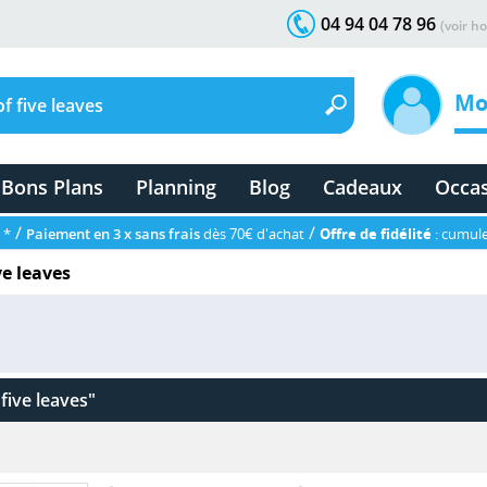
04 94 04 78 96
(voir ho
Mo
Bons Plans
Planning
Blog
Cadeaux
Occa
/
/
 *
Paiement en 3 x sans frais
dès 70€ d'achat
Offre de fidélité
: cumule
ve leaves
five leaves"