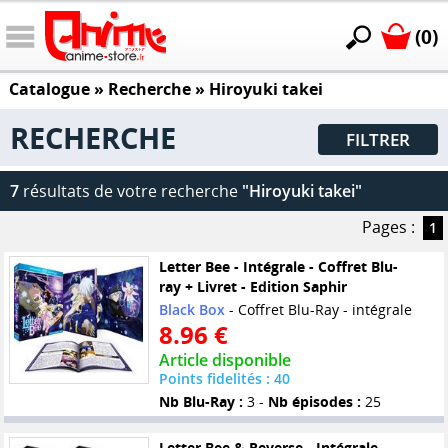
(0)
Catalogue
» Recherche »
Hiroyuki takei
RECHERCHE
FILTRER
7
résultats de votre recherche
"Hiroyuki takei"
Pages :
1
Letter Bee - Intégrale - Coffret Blu-
ray + Livret - Edition Saphir
Black Box
- Coffret Blu-Ray - intégrale
8.96 €
Article disponible
Points fidelités : 40
Nb Blu-Ray :
3 -
Nb épisodes :
25
Letter Bee & Reverse - Intégrale -