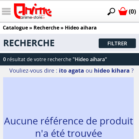
(0)
Catalogue
» Recherche »
Hideo aihara
RECHERCHE
FILTRER
0
résultat de votre recherche
"Hideo aihara"
Vouliez-vous dire :
ito agata
ou
hideo kihara
?
Aucune référence de produit
n'a été trouvée