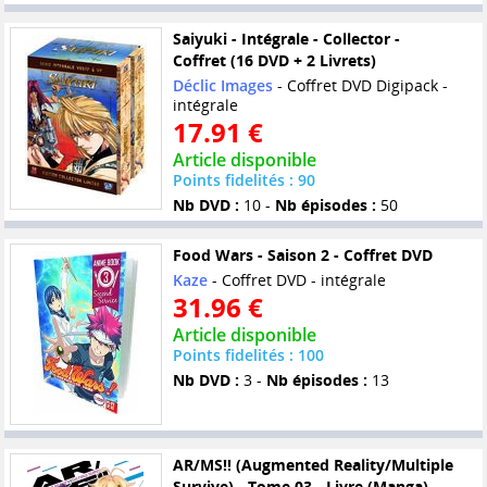
Saiyuki - Intégrale - Collector -
Coffret (16 DVD + 2 Livrets)
Déclic Images
- Coffret DVD Digipack -
intégrale
17.91 €
Article disponible
Points fidelités : 90
Nb DVD :
10 -
Nb épisodes :
50
Food Wars - Saison 2 - Coffret DVD
Kaze
- Coffret DVD - intégrale
31.96 €
Article disponible
Points fidelités : 100
Nb DVD :
3 -
Nb épisodes :
13
AR/MS!! (Augmented Reality/Multiple
Survive) - Tome 03 - Livre (Manga)