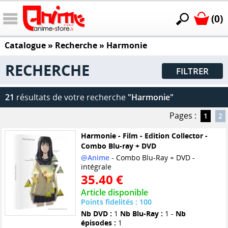
(0)
Catalogue
» Recherche »
Harmonie
RECHERCHE
FILTRER
21
résultats de votre recherche
"Harmonie"
Pages :
1
2
Harmonie - Film - Edition Collector -
Combo Blu-ray + DVD
@Anime
- Combo Blu-Ray + DVD -
intégrale
35.40 €
Article disponible
Points fidelités : 100
Nb DVD :
1
Nb Blu-Ray :
1 -
Nb
épisodes :
1