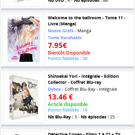
Nb DVD :
4 -
Nb épisodes :
66
Welcome to the ballroom - Tome 11 -
Livre (Manga)
Noeve Grafx
- Manga
Tomo Kurahashi
7.95€
Bientôt Disponible
Points fidelités : 50
Shinsekai Yori - Intégrale - Edition
Collector - Coffret Blu-ray
Dybex
- Coffret Blu-Ray - intégrale
13.46 €
Article disponible
Points fidelités : 10
Nb Blu-Ray :
3 -
Nb épisodes :
25
Détective Conan - Films 1 à 22 + TV