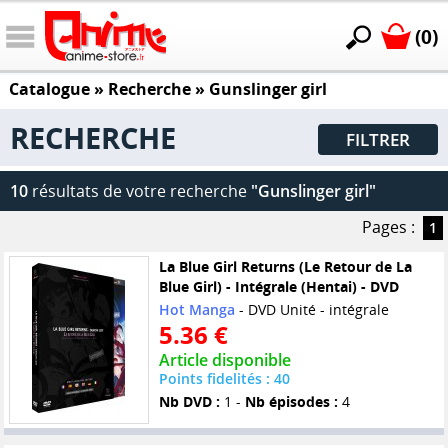
(0)
Catalogue
» Recherche »
Gunslinger girl
RECHERCHE
FILTRER
10
résultats de votre recherche
"Gunslinger girl"
Pages :
1
La Blue Girl Returns (Le Retour de La
Blue Girl) - Intégrale (Hentai) - DVD
Hot Manga
- DVD Unité - intégrale
5.36 €
Article disponible
Points fidelités : 40
Nb DVD :
1 -
Nb épisodes :
4