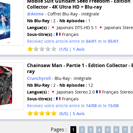
Mobile Suit Gundam Seed Freedom - Édition
Collector - 4K Ultra HD + Blu-ray
@Anime
- Coffret Blu-Ray - intégrale
Nb Blu-Ray :
2 -
Nb épisodes :
1
Langue(s) :
Japonais DTS-HD 5.1
Japonais Stere
Sous-titre(s) :
Français
Recevez votre article entre le
04/01
et le
05/01
(
1
/
5
) |
1
Avis
Chainsaw Man - Partie 1 - Edition Collector - 
ray
Crunchyroll
- Blu-Ray - intégrale
Nb Blu-Ray :
2 -
Nb épisodes :
12
Langue(s) :
Japonais Stereo 2.0
Français Stereo
Sous-titre(s) :
Français
Recevez votre article entre le
14/08
et le
15/08
(
5
/
5
) |
5
Avis
Pages :
1
2
3
4
5
6
7