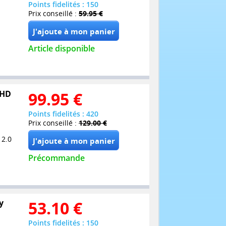
Points fidelités : 150
Prix conseillé :
59.95 €
Article disponible
UHD
99.95
€
Points fidelités : 420
Prix conseillé :
129.00 €
 2.0
Précommande
y
53.10
€
Points fidelités : 150