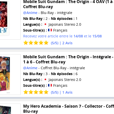
Mobile Suit Gundam : The Origin - 4 OAV (1 à 4
Coffret Blu-ray
@Anime
- Blu-Ray - intégrale
Nb Blu-Ray :
2 -
Nb épisodes :
1
Langue(s) :
Japonais Stereo 2.0
Sous-titre(s) :
Français
Recevez votre article entre le
14/08
et le
15/08
(
5
/
5
) |
2
Avis
Mobile Suit Gundam : The Origin - Intégrale -
1 à 6 - Coffret Blu-ray
@Anime
- Coffret Blu-Ray - intégrale
Nb Blu-Ray :
3 -
Nb épisodes :
6
Langue(s) :
Japonais Stereo 2.0
Sous-titre(s) :
Français
(
5
/
5
) |
1
Avis
My Hero Academia - Saison 7 - Collector - Coff
Blu-ray