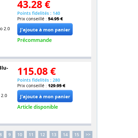
43.28
€
Points fidelités : 140
Prix conseillé :
54.95 €
o 2.0
Précommande
Blu-
115.08
€
Points fidelités : 280
Prix conseillé :
129.95 €
 2.0
Article disponible
8
9
10
11
12
13
14
15
>>