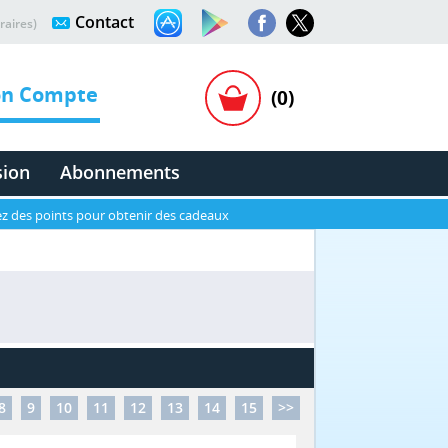
Contact
raires)
n Compte
(0)
sion
Abonnements
z des points pour obtenir des cadeaux
8
9
10
11
12
13
14
15
>>