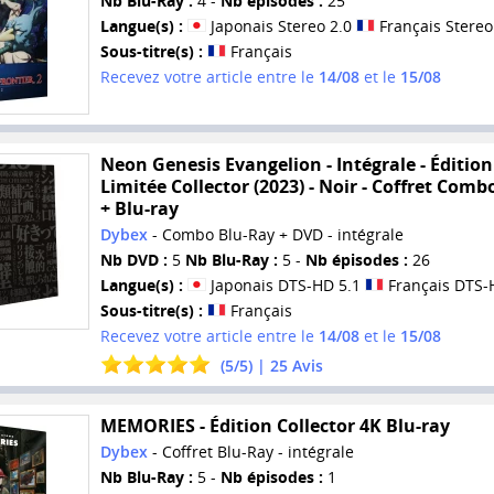
Nb Blu-Ray :
4 -
Nb épisodes :
25
Langue(s) :
Japonais Stereo 2.0
Français Stereo
Sous-titre(s) :
Français
Recevez votre article entre le
14/08
et le
15/08
Neon Genesis Evangelion - Intégrale - Édition
Limitée Collector (2023) - Noir - Coffret Com
+ Blu-ray
Dybex
- Combo Blu-Ray + DVD - intégrale
Nb DVD :
5
Nb Blu-Ray :
5 -
Nb épisodes :
26
Langue(s) :
Japonais DTS-HD 5.1
Français DTS-
Sous-titre(s) :
Français
Recevez votre article entre le
14/08
et le
15/08
(
5
/
5
) |
25
Avis
MEMORIES - Édition Collector 4K Blu-ray
Dybex
- Coffret Blu-Ray - intégrale
Nb Blu-Ray :
5 -
Nb épisodes :
1