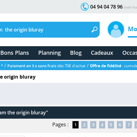
04 94 04 78 96
(voir ho
Mo
Bons Plans
Planning
Blog
Cadeaux
Occa
/
/
 *
Paiement en 3 x sans frais
dès 70€ d'achat
Offre de fidélité
: cumule
 origin bluray
m the origin bluray"
Pages :
1
2
3
4
5
6
7