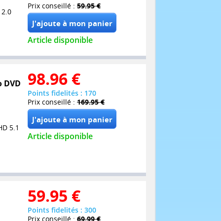
Prix conseillé :
59.95 €
 2.0
Article disponible
98.96
€
bo DVD
Points fidelités : 170
Prix conseillé :
169.95 €
HD 5.1
Article disponible
59.95
€
Points fidelités : 300
Prix conseillé :
69.99 €