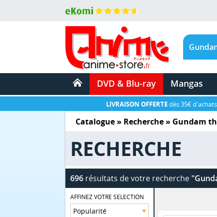
DVD & Blu-ray
Mangas
LIVRAISON OFFERTE
dès 35€ d'achats
Catalogue
» Recherche »
Gundam the
RECHERCHE
696
résultats de votre recherche
"Gunda
AFFINEZ VOTRE SELECTION